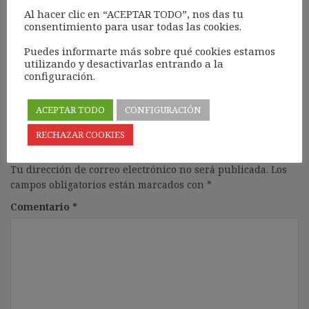
APLICABLE A EMPRESA
EXTINCIÓN DEL
entradas
Al hacer clic en “ACEPTAR TODO”, nos das tu
CONTRATISTA
CONTRATO POR
consentimiento para usar todas las cookies.
(MULTISERVICIO) QUE
INCAPACIDAD
CARECE DE UNO PROPIO
PERMANENTE TOTAL: A
Puedes informarte más sobre qué cookies estamos
utilizando y desactivarlas entrando a la
(STS 12/02/21)
PROPÓSITO DE LA STS
configuración.
3/2/21
ACEPTAR TODO
CONFIGURACIÓN
RECHAZAR COOKIES
Deja una respuesta
Tu dirección de correo electrónico no será publicada.
Los
campos obligatorios están marcados con
*
Comentario
*