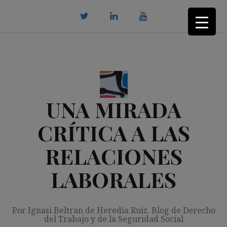
Saltar
al
contenido
twitter
Linkedin
youtube
UNA MIRADA
CRÍTICA A LAS
RELACIONES
LABORALES
Por Ignasi Beltran de Heredia Ruiz. Blog de Derecho
del Trabajo y de la Seguridad Social