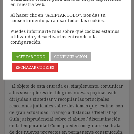
en nuestra web.
Al hacer clic en “ACEPTAR TODO”, nos das tu
consentimiento para usar todas las cookies.
«Teletrabajo» y «Guía
Puedes informarte más sobre qué cookies estamos
utilizando y desactivarlas entrando a la
Jurisprudencial abuso /
configuración.
discriminación en la
ACEPTAR TODO
CONFIGURACIÓN
temporalidad»
RECHAZAR COOKIES
8 marzo, 2021
ibdehere
Sin categoría
El objeto de esta entrada es, simplemente, comunicar
a los suscriptores del blog dos nuevas páginas web
dirigidas a sintetizar y recopilar las principales
reacciones judiciales sobre dos temas que, estimo, son
de gran actualidad: Trabajo a distancia / Teletrabajo
Guía jurisprudencial sobre el abuso / discriminación
en la temporalidad Como pueden imaginarse se trata
de dos nuevos proyectos en permanente construcción.