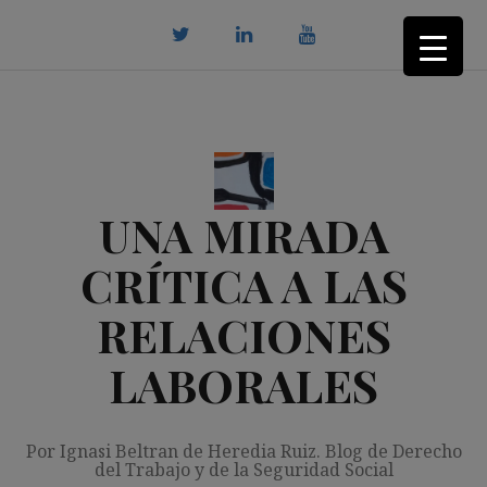
Saltar
al
contenido
twitter
Linkedin
youtube
UNA MIRADA
CRÍTICA A LAS
RELACIONES
LABORALES
Por Ignasi Beltran de Heredia Ruiz. Blog de Derecho
del Trabajo y de la Seguridad Social