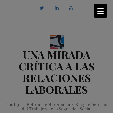
Saltar
al
contenido
twitter
Linkedin
youtube
UNA MIRADA
CRÍTICA A LAS
RELACIONES
LABORALES
Por Ignasi Beltran de Heredia Ruiz. Blog de Derecho
del Trabajo y de la Seguridad Social