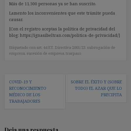
Más de 11.500 personas ya se han suscrito.
Lamento los inconvenientes que este trámite pueda
causar.
[Con el registro aceptas la política de privacidad del
blog: https://ignasibeltran.com/politica-de-privacidad/]
Etiquetado con
art. 44 ET
,
Directiva 2001/23
,
subrogación de
empresa
,
sucesión de empresa
,
traspaso
Navegación
COVID-19 Y
SOBRE EL ÉXITO Y (SOBRE
de
RECONOCIMIENTO
TODO) EL AZAR QUE LO
entradas
MÉDICO DE LOS
PRECIPITA
TRABAJADORES
Deja una respuesta