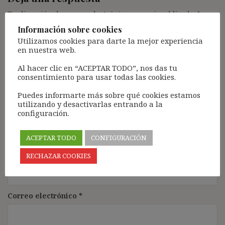
Tu dirección de correo electrónico no será publicada.
Los
campos obligatorios están marcados con
*
Información sobre cookies
Utilizamos cookies para darte la mejor experiencia
Comentario
*
en nuestra web.
Al hacer clic en “ACEPTAR TODO”, nos das tu
consentimiento para usar todas las cookies.
Puedes informarte más sobre qué cookies estamos
utilizando y desactivarlas entrando a la
configuración.
ACEPTAR TODO
CONFIGURACIÓN
Nombre
*
RECHAZAR COOKIES
Correo electrónico
*