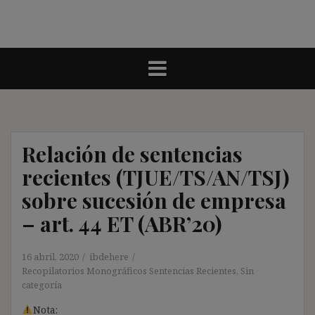
Relación de sentencias
recientes (TJUE/TS/AN/TSJ)
sobre sucesión de empresa
– art. 44 ET (ABR’20)
16 abril, 2020
ibdehere
Recopilatorios Monográficos Sentencias Recientes
,
Sin
categoría
Nota: