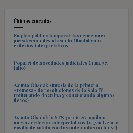
Últimas entradas
Empleo público temporal: las reacciones
jurisdiccionales al asunto Obadal en 10
criterios interpretativos
Popurrí de novedades judiciales (núm. 57,
Julio)
Asunto Obadal: síntesis de la primera
«remesa» de resoluciones de la Sala IV
(reiterando doctrina y concretando algunos
flecos)
Asunto Obadal: la STS 30/06/26 aquilata
nuevos criterios interpretativos (y ¿vuelve a la
casilla de salida con los indefinidos no fijos?)