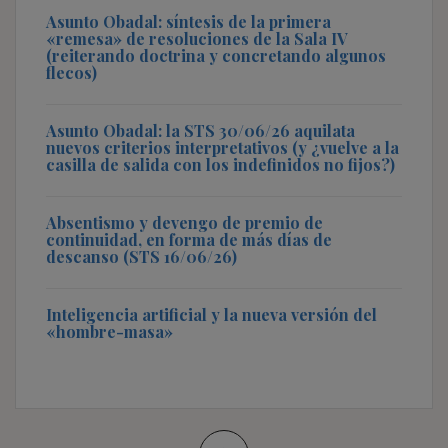
Asunto Obadal: síntesis de la primera
«remesa» de resoluciones de la Sala IV
(reiterando doctrina y concretando algunos
flecos)
Asunto Obadal: la STS 30/06/26 aquilata
nuevos criterios interpretativos (y ¿vuelve a la
casilla de salida con los indefinidos no fijos?)
Absentismo y devengo de premio de
continuidad, en forma de más días de
descanso (STS 16/06/26)
Inteligencia artificial y la nueva versión del
«hombre-masa»