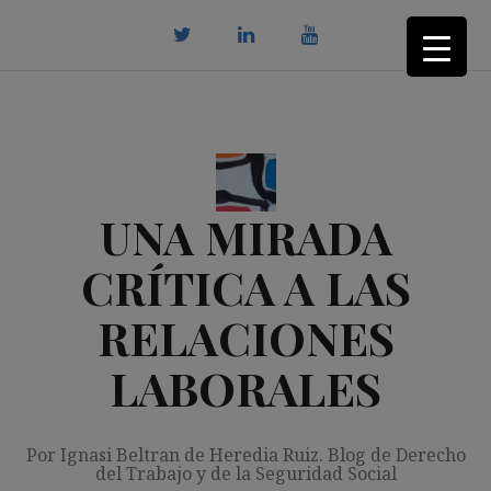
Saltar
al
contenido
twitter
Linkedin
youtube
UNA MIRADA
CRÍTICA A LAS
RELACIONES
LABORALES
Por Ignasi Beltran de Heredia Ruiz. Blog de Derecho
del Trabajo y de la Seguridad Social