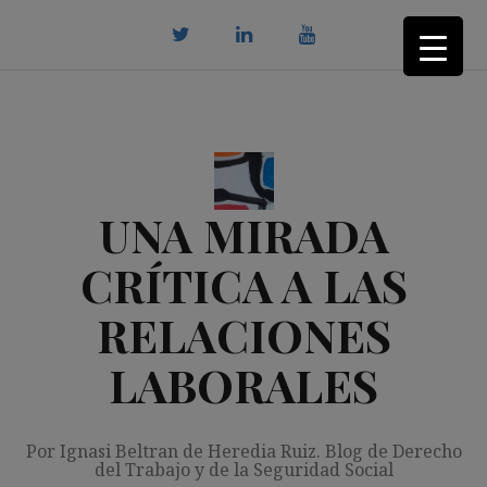
Saltar
al
contenido
twitter
Linkedin
youtube
UNA MIRADA
CRÍTICA A LAS
RELACIONES
LABORALES
Por Ignasi Beltran de Heredia Ruiz. Blog de Derecho
del Trabajo y de la Seguridad Social