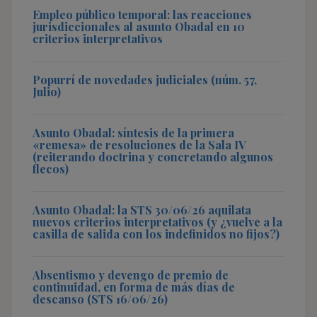
Empleo público temporal: las reacciones
jurisdiccionales al asunto Obadal en 10
criterios interpretativos
Popurrí de novedades judiciales (núm. 57,
Julio)
Asunto Obadal: síntesis de la primera
«remesa» de resoluciones de la Sala IV
(reiterando doctrina y concretando algunos
flecos)
Asunto Obadal: la STS 30/06/26 aquilata
nuevos criterios interpretativos (y ¿vuelve a la
casilla de salida con los indefinidos no fijos?)
Absentismo y devengo de premio de
continuidad, en forma de más días de
descanso (STS 16/06/26)