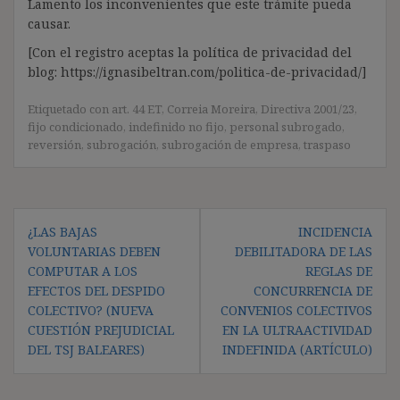
Lamento los inconvenientes que este trámite pueda
causar.
[Con el registro aceptas la política de privacidad del
blog: https://ignasibeltran.com/politica-de-privacidad/]
Etiquetado con
art. 44 ET
,
Correia Moreira
,
Directiva 2001/23
,
fijo condicionado
,
indefinido no fijo
,
personal subrogado
,
reversión
,
subrogación
,
subrogación de empresa
,
traspaso
Navegación
¿LAS BAJAS
INCIDENCIA
de
VOLUNTARIAS DEBEN
DEBILITADORA DE LAS
entradas
COMPUTAR A LOS
REGLAS DE
EFECTOS DEL DESPIDO
CONCURRENCIA DE
COLECTIVO? (NUEVA
CONVENIOS COLECTIVOS
CUESTIÓN PREJUDICIAL
EN LA ULTRAACTIVIDAD
DEL TSJ BALEARES)
INDEFINIDA (ARTÍCULO)