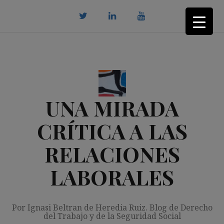
Saltar
al
contenido
twitter
Linkedin
youtube
UNA MIRADA
CRÍTICA A LAS
RELACIONES
LABORALES
Por Ignasi Beltran de Heredia Ruiz. Blog de Derecho
del Trabajo y de la Seguridad Social