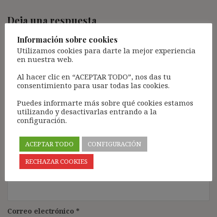
Deja una respuesta
Tu dirección de correo electrónico no será publicada.
Los
Información sobre cookies
campos obligatorios están marcados con
*
Utilizamos cookies para darte la mejor experiencia
en nuestra web.
Comentario
*
Al hacer clic en “ACEPTAR TODO”, nos das tu
consentimiento para usar todas las cookies.
Puedes informarte más sobre qué cookies estamos
utilizando y desactivarlas entrando a la
configuración.
ACEPTAR TODO
CONFIGURACIÓN
RECHAZAR COOKIES
Nombre
*
Correo electrónico
*