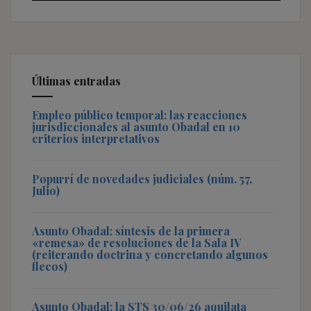
Últimas entradas
Empleo público temporal: las reacciones
jurisdiccionales al asunto Obadal en 10
criterios interpretativos
Popurrí de novedades judiciales (núm. 57,
Julio)
Asunto Obadal: síntesis de la primera
«remesa» de resoluciones de la Sala IV
(reiterando doctrina y concretando algunos
flecos)
Asunto Obadal: la STS 30/06/26 aquilata