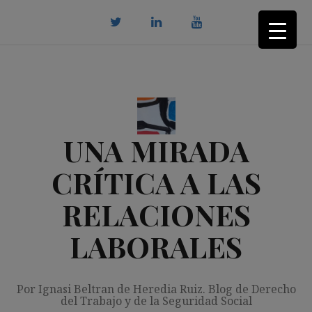
Saltar
al
contenido
twitter
Linkedin
youtube
UNA MIRADA
CRÍTICA A LAS
RELACIONES
LABORALES
Por Ignasi Beltran de Heredia Ruiz. Blog de Derecho
del Trabajo y de la Seguridad Social