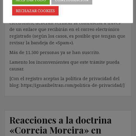
PARA SUSCRIBIRSE AL BLOG».
RECHAZAR COOKIES
Una vez facilitado el nombre de usuario y el correo
electrónico, deberán verificar la contraseña a través
de un enlace que recibirán en el correo electrónico
registrado (según los casos, es posible que tengan que
revisar la bandeja de «Spam»).
Más de 11.500 personas ya se han suscrito.
Lamento los inconvenientes que este trámite pueda
causar.
[Con el registro aceptas la política de privacidad del
blog: https://ignasibeltran.com/politica-de-privacidad/]
Reacciones a la doctrina
«Correia Moreira» en