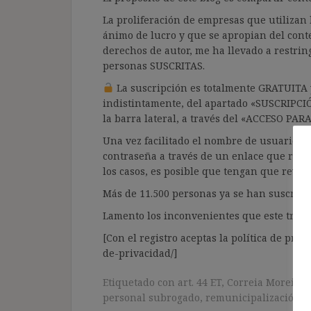
La proliferación de empresas que utilizan l
ánimo de lucro y que se apropian del cont
derechos de autor, me ha llevado a restrin
personas SUSCRITAS.
La suscripción es totalmente GRATUITA y
indistintamente, del apartado «SUSCRIPCI
la barra lateral, a través del «ACCESO PA
Una vez facilitado el nombre de usuario y e
contraseña a través de un enlace que recib
los casos, es posible que tengan que revis
Más de 11.500 personas ya se han suscrito.
Lamento los inconvenientes que este trámi
[Con el registro aceptas la política de priva
de-privacidad/]
Etiquetado con
art. 44 ET
,
Correia Moreira
,
personal subrogado
,
remunicipalización
,