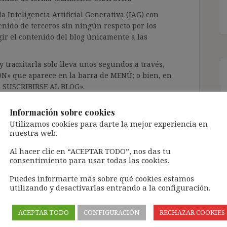
a Inteligencia Artificial Generativa (IAG) con
enido de terceros sin ningún respeto por los
gir el contenido del blog únicamente a las
 tramitarla solo lleva unos segundos a través,
ÓN» que aparece en la barra de MENÚ; o bien, en
RA SUSCRIBIRSE AL BLOG».
l correo electrónico, deberán verificar la
Información sobre cookies
irán en el correo electrónico registrado (según
Utilizamos cookies para darte la mejor experiencia en
ar la bandeja de «Spam»).
nuestra web.
Al hacer clic en “ACEPTAR TODO”, nos das tu
te pueda causar.
consentimiento para usar todas las cookies.
cidad del blog: https://ignasibeltran.com/politica-
Puedes informarte más sobre qué cookies estamos
utilizando y desactivarlas entrando a la configuración.
DA 26
,
Directiva 2001/23
,
indefinido no fijo
,
ACEPTAR TODO
CONFIGURACIÓN
RECHAZAR COOKIES
reversión
,
subrogación de empresa
,
trapaso