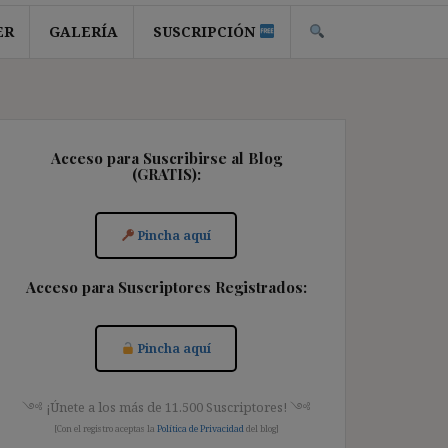
ER
GALERÍA
SUSCRIPCIÓN
Acceso para Suscribirse al Blog
(GRATIS):
Pincha aquí
Acceso para Suscriptores Registrados:
Pincha aquí
༺ ¡Únete a los más de 11.500 Suscriptores! ༺
[Con el registro aceptas la
Política de Privacidad
del blog]