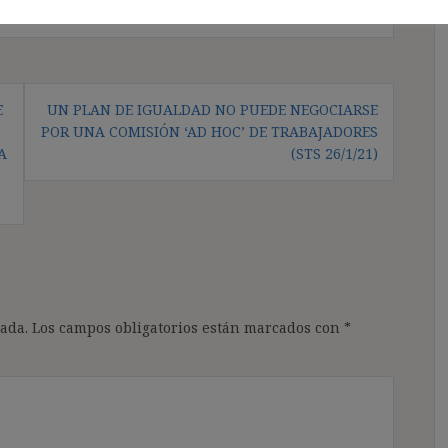
E
UN PLAN DE IGUALDAD NO PUEDE NEGOCIARSE
POR UNA COMISIÓN ‘AD HOC’ DE TRABAJADORES
A
(STS 26/1/21)
ada.
Los campos obligatorios están marcados con
*