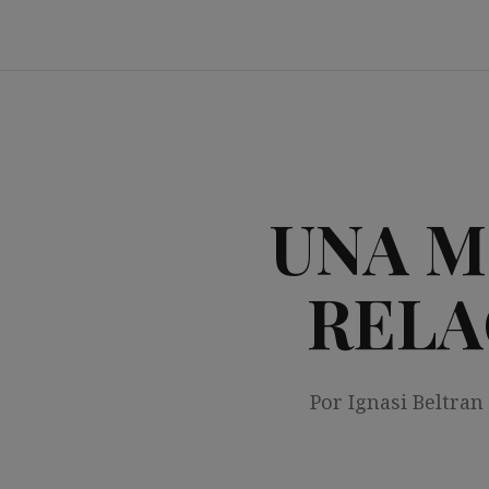
Saltar
al
contenido
UNA M
RELA
Por Ignasi Beltran