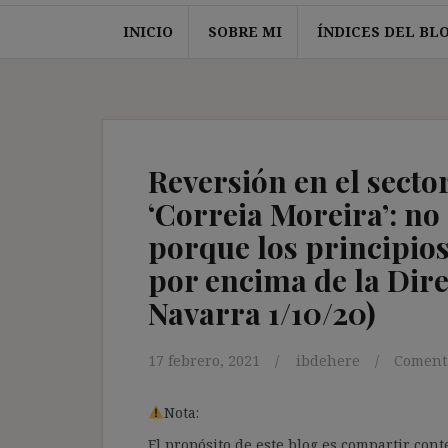
INICIO
SOBRE MI
ÍNDICES DEL BL
Reversión en el secto
‘Correia Moreira’: no 
porque los principios
por encima de la Dire
Navarra 1/10/20)
17 febrero, 2021
ibdehere
Comenta
Nota:
El propósito de este blog es compartir co