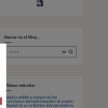
Buscar en el Blog…
Últimas entradas
Empleo público temporal: las
reacciones jurisdiccionales al asunto
Obadal en 10 criterios interpretativos