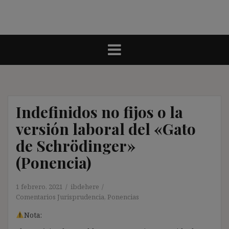
Indefinidos no fijos o la
versión laboral del «Gato
de Schrödinger»
(Ponencia)
1 febrero, 2021
ibdehere
Comentarios Jurisprudencia
,
Ponencias
Nota: