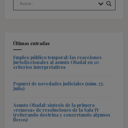
Últimas entradas
Empleo público temporal: las reacciones
jurisdiccionales al asunto Obadal en 10
criterios interpretativos
Popurrí de novedades judiciales (núm. 57,
Julio)
Asunto Obadal: síntesis de la primera
«remesa» de resoluciones de la Sala IV
(reiterando doctrina y concretando algunos
flecos)