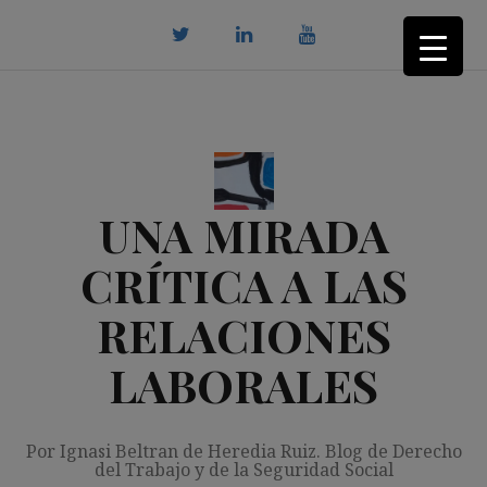
Saltar
al
contenido
twitter
Linkedin
youtube
UNA MIRADA
CRÍTICA A LAS
RELACIONES
LABORALES
Por Ignasi Beltran de Heredia Ruiz. Blog de Derecho
del Trabajo y de la Seguridad Social