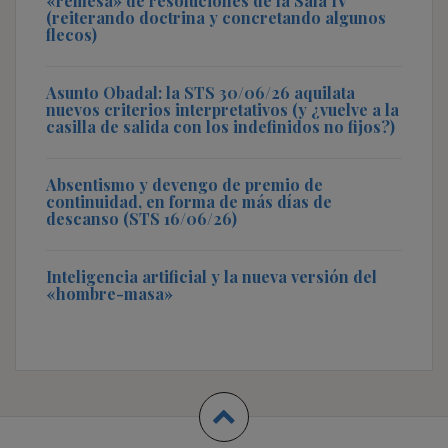
«remesa» de resoluciones de la Sala IV
(reiterando doctrina y concretando algunos
flecos)
Asunto Obadal: la STS 30/06/26 aquilata
nuevos criterios interpretativos (y ¿vuelve a la
casilla de salida con los indefinidos no fijos?)
Absentismo y devengo de premio de
continuidad, en forma de más días de
descanso (STS 16/06/26)
Inteligencia artificial y la nueva versión del
«hombre-masa»