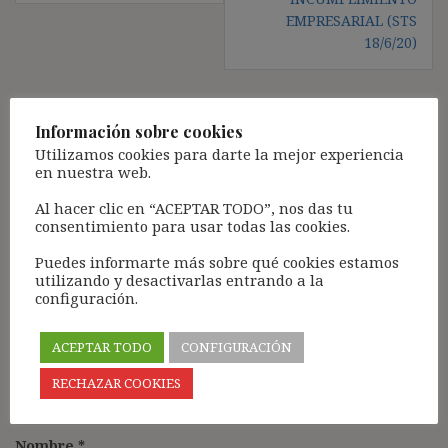
EMPRESARIAL (STS
18/6/20)
Información sobre cookies
Deja una respuesta
Utilizamos cookies para darte la mejor experiencia
en nuestra web.
Tu dirección de correo electrónico no será publicada.
Los
campos obligatorios están marcados con
*
Al hacer clic en “ACEPTAR TODO”, nos das tu
consentimiento para usar todas las cookies.
Comentario
*
Puedes informarte más sobre qué cookies estamos
utilizando y desactivarlas entrando a la
configuración.
ACEPTAR TODO
CONFIGURACIÓN
RECHAZAR COOKIES
Nombre
*