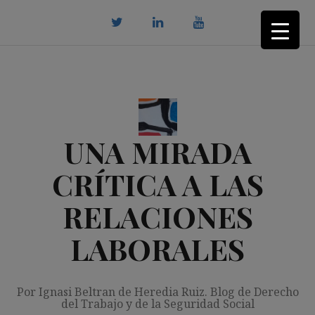
Saltar
al
contenido
twitter
Linkedin
youtube
UNA MIRADA
CRÍTICA A LAS
RELACIONES
LABORALES
Por Ignasi Beltran de Heredia Ruiz. Blog de Derecho
del Trabajo y de la Seguridad Social