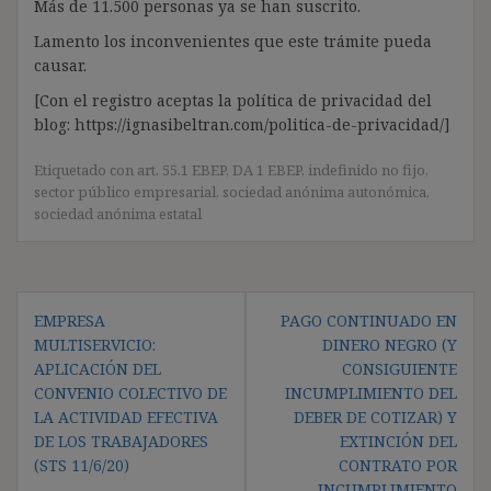
Más de 11.500 personas ya se han suscrito.
Lamento los inconvenientes que este trámite pueda
causar.
[Con el registro aceptas la política de privacidad del
blog: https://ignasibeltran.com/politica-de-privacidad/]
Etiquetado con
art. 55.1 EBEP
,
DA 1 EBEP
,
indefinido no fijo
,
sector público empresarial
,
sociedad anónima autonómica
,
sociedad anónima estatal
Navegación
EMPRESA
PAGO CONTINUADO EN
de
MULTISERVICIO:
DINERO NEGRO (Y
entradas
APLICACIÓN DEL
CONSIGUIENTE
CONVENIO COLECTIVO DE
INCUMPLIMIENTO DEL
LA ACTIVIDAD EFECTIVA
DEBER DE COTIZAR) Y
DE LOS TRABAJADORES
EXTINCIÓN DEL
(STS 11/6/20)
CONTRATO POR
INCUMPLIMIENTO