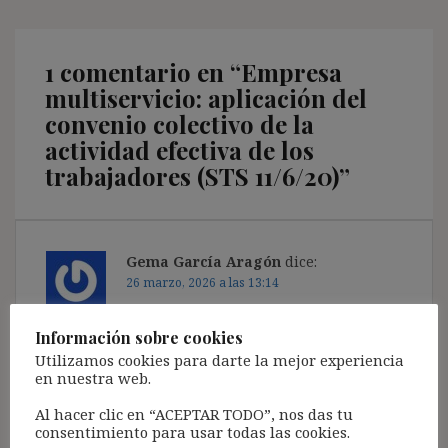
1 comentario en “
Empresa
multiservicio: aplicación del
convenio colectivo de la
actividad efectiva de los
trabajadores (STS 11/6/20)
”
Gema García Aragón
dice:
26 marzo, 2026 a las 13:14
Hola, Ignasi
Información sobre cookies
Utilizamos cookies para darte la mejor experiencia
Me gustaría acceder al contenido siempre tan
en nuestra web.
interesante que realizas con tus comentarios a
sentencias.
Al hacer clic en “ACEPTAR TODO”, nos das tu
consentimiento para usar todas las cookies.
Responder