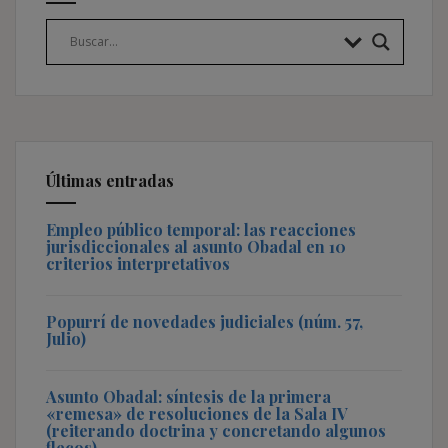
Últimas entradas
Empleo público temporal: las reacciones
jurisdiccionales al asunto Obadal en 10
criterios interpretativos
Popurrí de novedades judiciales (núm. 57,
Julio)
Asunto Obadal: síntesis de la primera
«remesa» de resoluciones de la Sala IV
(reiterando doctrina y concretando algunos
flecos)