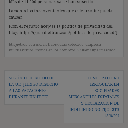
Más de 11.500 personas ya se han suscrito.
Lamento los inconvenientes que este trámite pueda
causar.
[Con el registro aceptas la política de privacidad del
blog: https://ignasibeltran.com/politica-de-privacidad/]
Etiquetado con
Akerlof
,
convenio colectivo
,
empresa
multiservicios
,
monos en los hombros
,
Shiller
,
supermercado
Navegación
SEGÚN EL DERECHO DE
TEMPORALIDAD
de
LA UE, ¿TENGO DERECHO
IRREGULAR EN
entradas
A LAS VACACIONES
SOCIEDADES
DURANTE UN ERTE?
MERCANTILES ESTATALES
Y DECLARACIÓN DE
INDEFINIDO NO FIJO (STS
18/6/20)