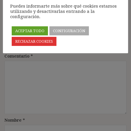
Puedes informarte más sobre qué cookies estamos
utilizando y desactivarlas entrando a la
configuración.
Deja una respuesta
ACEPTAR TODO
CONFIGURACIÓN
Tu dirección de correo electrónico no será publicada.
Los
RECHAZAR COOKIES
campos obligatorios están marcados con
*
Comentario
*
Nombre
*