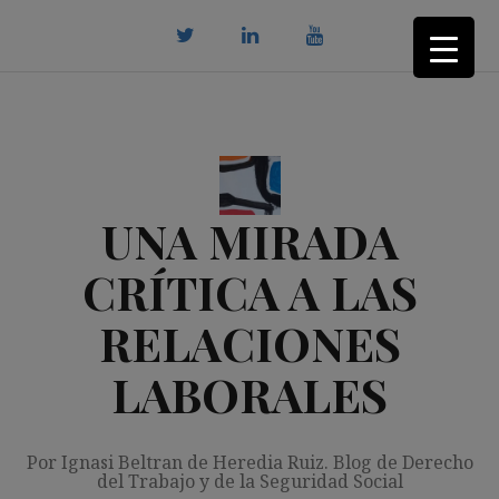
Saltar
al
contenido
twitter
Linkedin
youtube
UNA MIRADA
CRÍTICA A LAS
RELACIONES
LABORALES
Por Ignasi Beltran de Heredia Ruiz. Blog de Derecho
del Trabajo y de la Seguridad Social