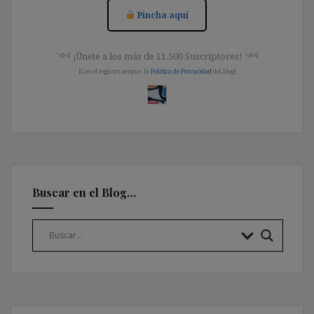
Pincha aquí
༺ ¡Únete a los más de 11.500 Suscriptores! ༺
[Con el registro aceptas la
Política de Privacidad
del blog]
Buscar en el Blog…