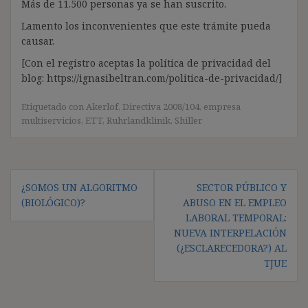
Más de 11.500 personas ya se han suscrito.
Lamento los inconvenientes que este trámite pueda
causar.
[Con el registro aceptas la política de privacidad del
blog: https://ignasibeltran.com/politica-de-privacidad/]
Etiquetado con
Akerlof
,
Directiva 2008/104
,
empresa
multiservicios
,
ETT
,
Ruhrlandklinik
,
Shiller
Navegación
¿SOMOS UN ALGORITMO
SECTOR PÚBLICO Y
de
(BIOLÓGICO)?
ABUSO EN EL EMPLEO
entradas
LABORAL TEMPORAL:
NUEVA INTERPELACIÓN
(¿ESCLARECEDORA?) AL
TJUE