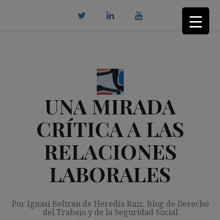
Saltar
al
contenido
twitter
Linkedin
youtube
UNA MIRADA
CRÍTICA A LAS
RELACIONES
LABORALES
Por Ignasi Beltran de Heredia Ruiz. Blog de Derecho
del Trabajo y de la Seguridad Social