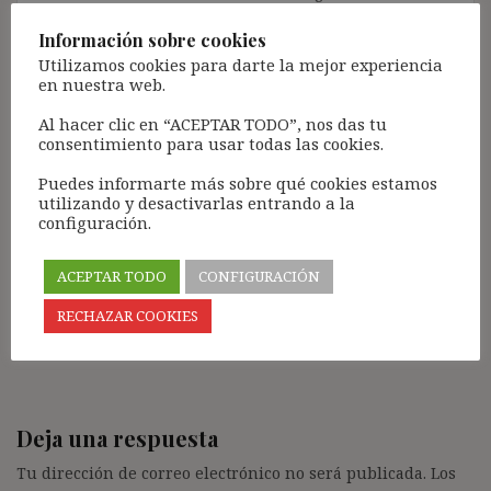
empresas sometidas a su ámbito de aplicación a
Información sobre cookies
informar de manera de fehaciente a sus contratas,
no incluidas en dicho ámbito funcional, de la
Utilizamos cookies para darte la mejor experiencia
en nuestra web.
existencia de dicha obligación cuando les solicitan
ofertas.
Al hacer clic en “ACEPTAR TODO”, nos das tu
consentimiento para usar todas las cookies.
No se le puede exigir a las empresas que conozcan
los convenios colectivos de todos sus potenciales
Puedes informarte más sobre qué cookies estamos
clientes para comprobar si, pese a no pertenecer a
utilizando y desactivarlas entrando a la
su ámbito de aplicación, contiene alguna cláusula
configuración.
que le imponga costes económicos no previstos.
ACEPTAR TODO
CONFIGURACIÓN
Saludos
Responder
RECHAZAR COOKIES
Deja una respuesta
Tu dirección de correo electrónico no será publicada.
Los