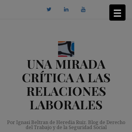
Saltar
al
contenido
twitter
Linkedin
youtube
UNA MIRADA
CRÍTICA A LAS
RELACIONES
LABORALES
Por Ignasi Beltran de Heredia Ruiz. Blog de Derecho
del Trabajo y de la Seguridad Social