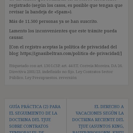
registrado (según los casos, es posible que tengan que
revisar la bandeja de «Spam»).
Más de 11.500 personas ya se han suscrito.
Lamento los inconvenientes que este trámite pueda
causar.
[Con el registro aceptas la política de privacidad del
blog: https://ignasibeltran.com/politica-de-privacidad/]
Etiquetado con
art. 130 LCSP
,
art. 44 ET
,
Correia Moreira
,
DA 26
,
Directiva 2001/23
,
indefinido no fijo
,
Ley Contratos Sector
Público
,
Ley Presupuestos
,
reversión
Navegación
GUÍA PRÁCTICA (2) PARA
EL DERECHO A
de
EL SEGUIMIENTO DE LA
VACACIONES SEGÚN LA
entradas
DOCTRINA DEL TJUE
DOCTRINA RECIENTE DEL
SOBRE CONTRATOS
TJUE (ASUNTOS KING,
TEMPORALES: DE
BAUER/BROSSONN, KREUZ