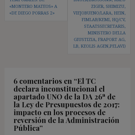
«MONTERO MATEOS» A
IGER, SHIMIZU, V
«DE DIEGO PORRAS 2»
IEJOBUENO/LARA, HEIN, F
IMLAB/KEMI, HQ/CV, S
TAATSSECRETARIS, M
INISTERO DELLA G
IUSTIZIA, FRAPORT AG, L
B, KEOLIS AGEN,PELAVI)
6 comentarios en “
El TC
declara inconstitucional el
apartado UNO de la DA 26ª de
la Ley de Presupuestos de 2017:
impacto en los procesos de
reversión de la Administración
Pública
”