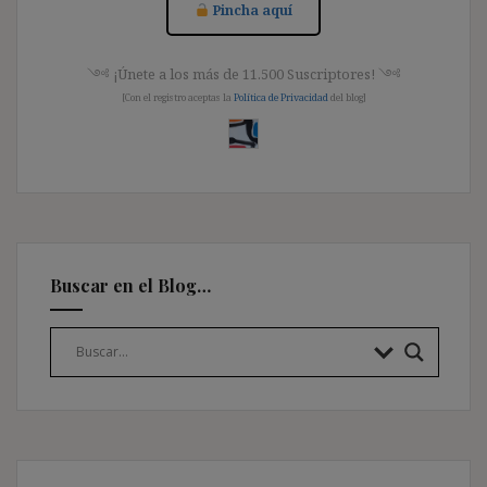
Pincha aquí
༺ ¡Únete a los más de 11.500 Suscriptores! ༺
[Con el registro aceptas la
Política de Privacidad
del blog]
Buscar en el Blog…