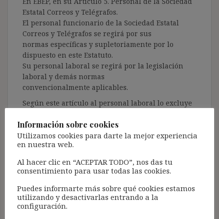
En EBEP, en su Artículo 5. Personal de la Sociedad
Estatal Correos y Telégrafos.
El personal funcionario de la Sociedad Estatal
Correos y Telégrafos se regirá por sus
normas específicas y supletoriamente por lo
dispuesto en este Estatuto.
Su personal laboral se regirá por la legislación
laboral y demás normas
convencionalmente aplicables.
Según este artículo al personal laboral lo excluye
de ser empleados públicos. ¿ Afecta esta sentencia
Información sobre cookies
a Correos?
Utilizamos cookies para darte la mejor experiencia
Responder
en nuestra web.
Al hacer clic en “ACEPTAR TODO”, nos das tu
consentimiento para usar todas las cookies.
Puedes informarte más sobre qué cookies estamos
Alejandro Sanchez
dice:
utilizando y desactivarlas entrando a la
11 noviembre, 2018 a las 13:50
configuración.