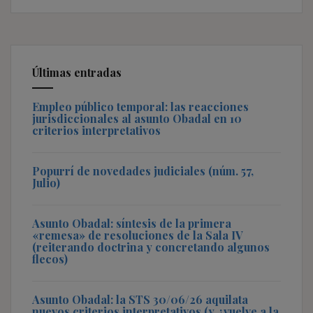
Últimas entradas
Empleo público temporal: las reacciones
jurisdiccionales al asunto Obadal en 10
criterios interpretativos
Popurrí de novedades judiciales (núm. 57,
Julio)
Asunto Obadal: síntesis de la primera
«remesa» de resoluciones de la Sala IV
(reiterando doctrina y concretando algunos
flecos)
Asunto Obadal: la STS 30/06/26 aquilata
nuevos criterios interpretativos (y ¿vuelve a la