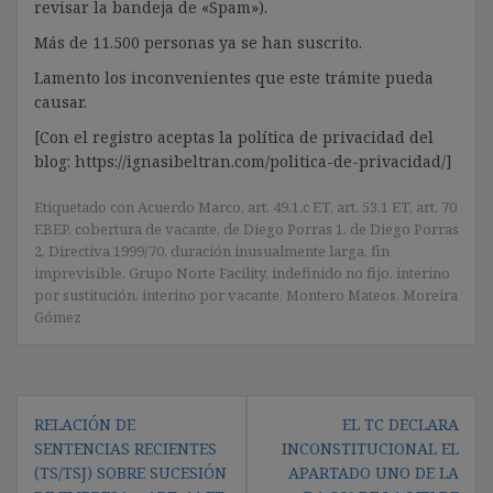
revisar la bandeja de «Spam»).
Más de 11.500 personas ya se han suscrito.
Lamento los inconvenientes que este trámite pueda
causar.
[Con el registro aceptas la política de privacidad del
blog: https://ignasibeltran.com/politica-de-privacidad/]
Etiquetado con
Acuerdo Marco
,
art. 49.1.c ET
,
art. 53.1 ET
,
art. 70
EBEP
,
cobertura de vacante
,
de Diego Porras 1
,
de Diego Porras
2
,
Directiva 1999/70
,
duración inusualmente larga
,
fin
imprevisible
,
Grupo Norte Facility
,
indefinido no fijo
,
interino
por sustitución
,
interino por vacante
,
Montero Mateos
,
Moreira
Gómez
Navegación
RELACIÓN DE
EL TC DECLARA
de
SENTENCIAS RECIENTES
INCONSTITUCIONAL EL
entradas
(TS/TSJ) SOBRE SUCESIÓN
APARTADO UNO DE LA