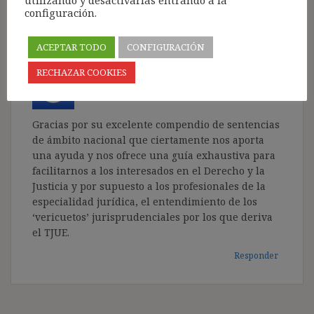
Responder
configuración.
ACEPTAR TODO
CONFIGURACIÓN
RECHAZAR COOKIES
Fernando
dice:
21 diciembre, 2018 a las 18:30
Gracias por su excelente compendio de sentencias
de ámbito nacional que ciertamente nos aporta
una ayuda y nos ofrece una guía exhaustiva para
facilitarnos a los interesados en el Derecho y la
Justicia y por supuesto a los profesionales de la
especialidad jurídica, el entendimiento de los
‘vericuetos’ jurisprudenciales por los que deriva
el TJUE.
Responder