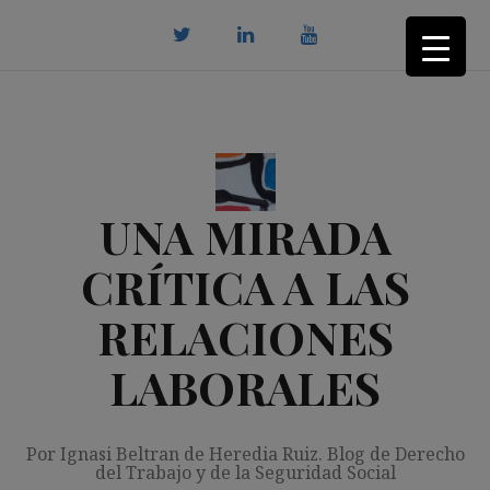
Saltar
al
contenido
twitter
Linkedin
youtube
UNA MIRADA
CRÍTICA A LAS
RELACIONES
LABORALES
Por Ignasi Beltran de Heredia Ruiz. Blog de Derecho
del Trabajo y de la Seguridad Social