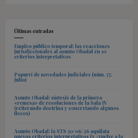
Últimas entradas
Empleo público temporal: las reacciones
jurisdiccionales al asunto Obadal en 10
criterios interpretativos
Popurrí de novedades judiciales (núm. 57,
Julio)
Asunto Obadal: síntesis de la primera
«remesa» de resoluciones de la Sala IV
(reiterando doctrina y concretando algunos
flecos)
Asunto Obadal: la STS 30/06/26 aquilata
nuevos criterios interpretativos (y ¿vuelve a la