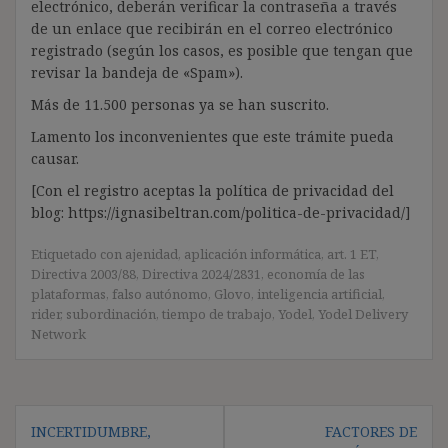
electrónico, deberán verificar la contraseña a través
de un enlace que recibirán en el correo electrónico
registrado (según los casos, es posible que tengan que
revisar la bandeja de «Spam»).
Más de 11.500 personas ya se han suscrito.
Lamento los inconvenientes que este trámite pueda
causar.
[Con el registro aceptas la política de privacidad del
blog: https://ignasibeltran.com/politica-de-privacidad/]
Etiquetado con
ajenidad
,
aplicación informática
,
art. 1 ET
,
Directiva 2003/88
,
Directiva 2024/2831
,
economía de las
plataformas
,
falso autónomo
,
Glovo
,
inteligencia artificial
,
rider
,
subordinación
,
tiempo de trabajo
,
Yodel
,
Yodel Delivery
Network
Navegación
INCERTIDUMBRE,
FACTORES DE
de