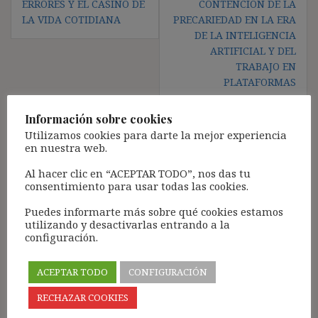
ERRORES Y EL CASINO DE
CONTENCIÓN DE LA
entradas
LA VIDA COTIDIANA
PRECARIEDAD EN LA ERA
DE LA INTELIGENCIA
ARTIFICIAL Y DEL
TRABAJO EN
PLATAFORMAS
Información sobre cookies
Utilizamos cookies para darte la mejor experiencia
en nuestra web.
Deja una respuesta
Al hacer clic en “ACEPTAR TODO”, nos das tu
Tu dirección de correo electrónico no será publicada.
Los
consentimiento para usar todas las cookies.
campos obligatorios están marcados con
*
Puedes informarte más sobre qué cookies estamos
Comentario
*
utilizando y desactivarlas entrando a la
configuración.
ACEPTAR TODO
CONFIGURACIÓN
RECHAZAR COOKIES