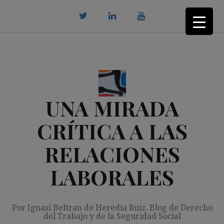
Saltar
al
contenido
twitter
Linkedin
youtube
UNA MIRADA
CRÍTICA A LAS
RELACIONES
LABORALES
Por Ignasi Beltran de Heredia Ruiz. Blog de Derecho
del Trabajo y de la Seguridad Social