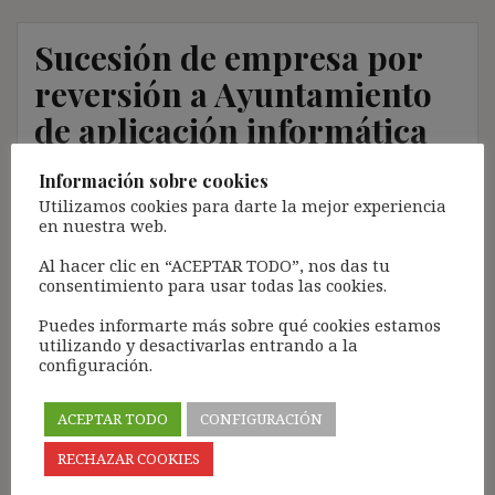
Sucesión de empresa por
reversión a Ayuntamiento
de aplicación informática
de gestión de tributos
Información sobre cookies
locales y despido colectivo
Utilizamos cookies para darte la mejor experiencia
en nuestra web.
nulo
Al hacer clic en “ACEPTAR TODO”, nos das tu
consentimiento para usar todas las cookies.
23 marzo, 2017
ibdehere
Comentarios Jurisprudencia
Puedes informarte más sobre qué cookies estamos
Nota:
utilizando y desactivarlas entrando a la
configuración.
El propósito de este blog es compartir contenido de
forma totalmente GRATUITA.
ACEPTAR TODO
CONFIGURACIÓN
La proliferación de empresas que utilizan la
Inteligencia Artificial Generativa (IAG) con ánimo de
RECHAZAR COOKIES
lucro y que se apropian del contenido de terceros sin