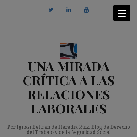
Saltar
al
contenido
twitter
Linkedin
youtube
UNA MIRADA
CRÍTICA A LAS
RELACIONES
LABORALES
Por Ignasi Beltran de Heredia Ruiz. Blog de Derecho
del Trabajo y de la Seguridad Social