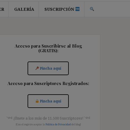
ER
GALERÍA
SUSCRIPCIÓN
Acceso para Suscribirse al Blog
(GRATIS):
Pincha aquí
Acceso para Suscriptores Registrados:
Pincha aquí
༺ ¡Únete a los más de 11.500 Suscriptores! ༺
[Con el registro aceptas la
Política de Privacidad
del blog]