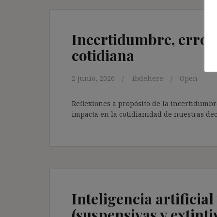
Incertidumbre, errores
cotidiana
2 junio, 2026
ibdehere
Open
Reflexiones a propósito de la incertidumbr
impacta en la cotidianidad de nuestras dec
Inteligencia artificia
(suspensivas y extintiv