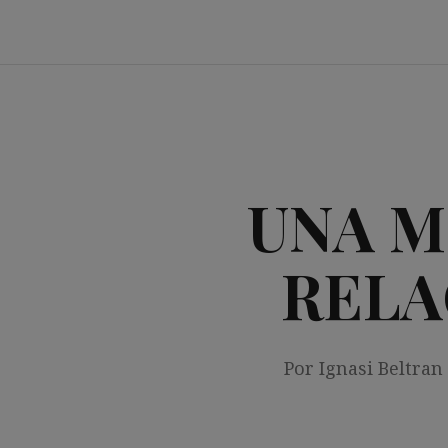
Saltar
al
contenido
UNA M
RELA
Por Ignasi Beltran