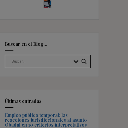
Buscar en el Blog…
Últimas entradas
Empleo público temporal: las
reacciones jurisdiccionales al asunto
Obadal en 10 criterios interpretativos