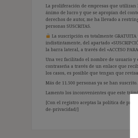
La proliferación de empresas que utilizan l
ánimo de lucro y que se apropian del cont
derechos de autor, me ha llevado a restrin
personas SUSCRITAS.
La suscripción es totalmente GRATUITA y
indistintamente, del apartado «SUSCRIPCI
la barra lateral, a través del «ACCESO PA
Una vez facilitado el nombre de usuario y e
contraseña a través de un enlace que recib
los casos, es posible que tengan que revis
Más de 11.500 personas ya se han suscrito.
Lamento los inconvenientes que este trámi
[Con el registro aceptas la política de priva
de-privacidad/]