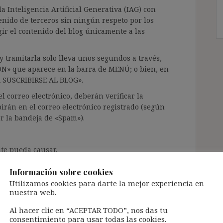
a Inteligencia Artificial Generativa (IAG) con
enido de terceros sin ningún respeto por los
gir el contenido del blog únicamente a las
 tramitarla solo lleva unos segundos a través,
ÓN» que aparece en la barra de MENÚ; o bien, en
RA SUSCRIBIRSE AL BLOG».
l correo electrónico, deberán verificar la
irán en el correo electrónico registrado (según
ar la bandeja de «Spam»).
te pueda causar.
cidad del blog: https://ignasibeltran.com/politica-
Información sobre cookies
Utilizamos cookies para darte la mejor experiencia en
nuestra web.
Al hacer clic en “ACEPTAR TODO”, nos das tu
consentimiento para usar todas las cookies.