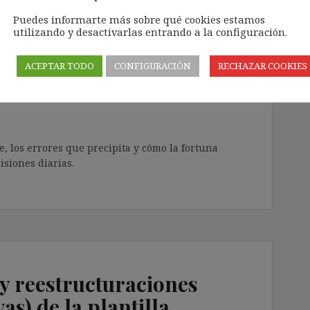
Puedes informarte más sobre qué cookies estamos
utilizando y desactivarlas entrando a la configuración.
 y el casino de la vida
ACEPTAR TODO
CONFIGURACIÓN
RECHAZAR COOKIES
e, los errores que precipita y cómo la fortuna
isiones diarias.
l y reestructuraciones
as) de la plantilla