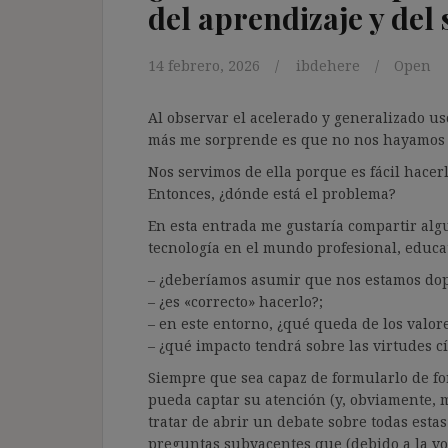
del aprendizaje y del
14 febrero, 2026
ibdehere
Open
Al observar el acelerado y generalizado uso
más me sorprende es que no nos hayamos pr
Nos servimos de ella porque es fácil hacer
Entonces, ¿dónde está el problema?
En esta entrada me gustaría compartir algu
tecnología en el mundo profesional, educat
– ¿deberíamos asumir que nos estamos do
– ¿es «correcto» hacerlo?;
– en este entorno, ¿qué queda de los valore
– ¿qué impacto tendrá sobre las virtudes cí
Siempre que sea capaz de formularlo de for
pueda captar su atención (y, obviamente, 
tratar de abrir un debate sobre todas esta
preguntas subyacentes que (debido a la vo