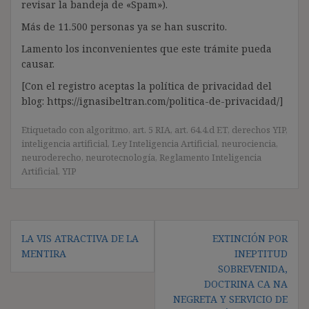
revisar la bandeja de «Spam»).
Más de 11.500 personas ya se han suscrito.
Lamento los inconvenientes que este trámite pueda
causar.
[Con el registro aceptas la política de privacidad del
blog: https://ignasibeltran.com/politica-de-privacidad/]
Etiquetado con
algoritmo
,
art. 5 RIA
,
art. 64.4.d ET
,
derechos YIP
,
inteligencia artificial
,
Ley Inteligencia Artificial
,
neurociencia
,
neuroderecho
,
neurotecnología
,
Reglamento Inteligencia
Artificial
,
YIP
Navegación
LA VIS ATRACTIVA DE LA
EXTINCIÓN POR
de
MENTIRA
INEPTITUD
entradas
SOBREVENIDA,
DOCTRINA CA NA
NEGRETA Y SERVICIO DE