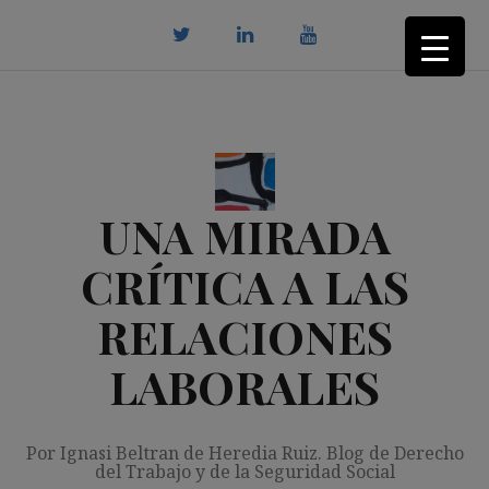
Saltar
al
contenido
twitter
Linkedin
youtube
UNA MIRADA
CRÍTICA A LAS
RELACIONES
LABORALES
Por Ignasi Beltran de Heredia Ruiz. Blog de Derecho
del Trabajo y de la Seguridad Social