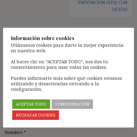
PREVENCIÓN (STSJ CLM
24/5/24)
Deja una respuesta
Información sobre cookies
Utilizamos cookies para darte la mejor experiencia
Tu dirección de correo electrónico no será publicada.
Los
en nuestra web.
campos obligatorios están marcados con
*
Al hacer clic en “ACEPTAR TODO”, nos das tu
Comentario
*
consentimiento para usar todas las cookies.
Puedes informarte más sobre qué cookies estamos
utilizando y desactivarlas entrando a la
configuración.
ACEPTAR TODO
CONFIGURACIÓN
RECHAZAR COOKIES
Nombre
*