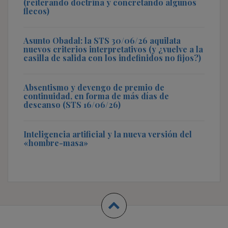
(reiterando doctrina y concretando algunos
flecos)
Asunto Obadal: la STS 30/06/26 aquilata
nuevos criterios interpretativos (y ¿vuelve a la
casilla de salida con los indefinidos no fijos?)
Absentismo y devengo de premio de
continuidad, en forma de más días de
descanso (STS 16/06/26)
Inteligencia artificial y la nueva versión del
«hombre-masa»