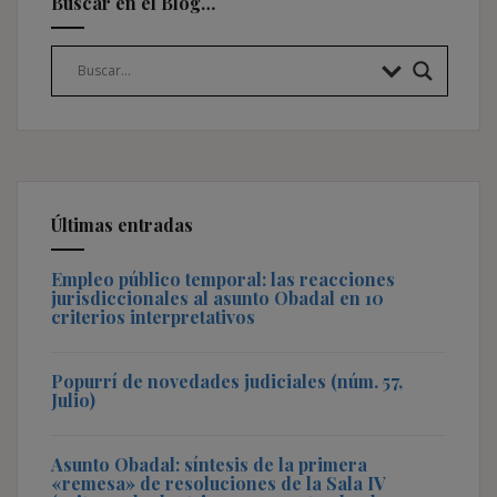
Buscar en el Blog…
Últimas entradas
Empleo público temporal: las reacciones
jurisdiccionales al asunto Obadal en 10
criterios interpretativos
Popurrí de novedades judiciales (núm. 57,
Julio)
Asunto Obadal: síntesis de la primera
«remesa» de resoluciones de la Sala IV