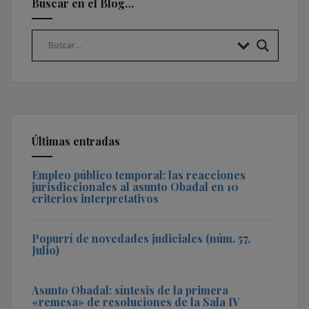
Buscar en el Blog…
Últimas entradas
Empleo público temporal: las reacciones
jurisdiccionales al asunto Obadal en 10
criterios interpretativos
Popurrí de novedades judiciales (núm. 57,
Julio)
Asunto Obadal: síntesis de la primera
«remesa» de resoluciones de la Sala IV