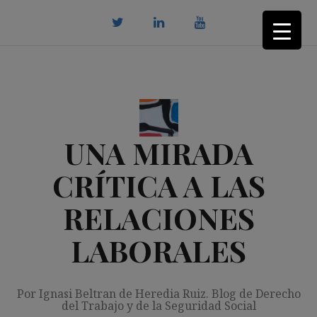
Saltar
al
contenido
twitter
Linkedin
youtube
UNA MIRADA
CRÍTICA A LAS
RELACIONES
LABORALES
Por Ignasi Beltran de Heredia Ruiz. Blog de Derecho
del Trabajo y de la Seguridad Social