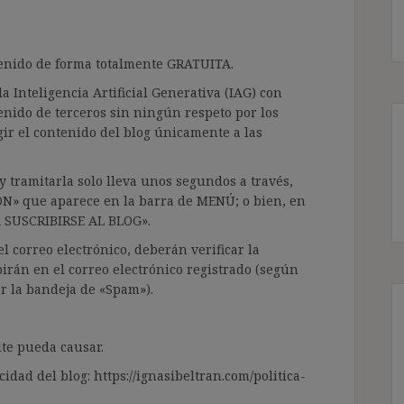
ntenido de forma totalmente GRATUITA.
a Inteligencia Artificial Generativa (IAG) con
enido de terceros sin ningún respeto por los
gir el contenido del blog únicamente a las
 tramitarla solo lleva unos segundos a través,
ÓN» que aparece en la barra de MENÚ; o bien, en
RA SUSCRIBIRSE AL BLOG».
l correo electrónico, deberán verificar la
irán en el correo electrónico registrado (según
ar la bandeja de «Spam»).
te pueda causar.
cidad del blog: https://ignasibeltran.com/politica-