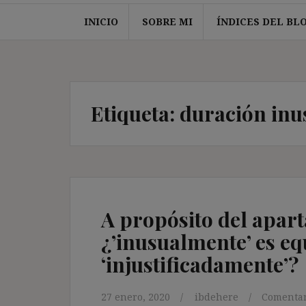
INICIO
SOBRE MI
ÍNDICES DEL BL
Etiqueta:
duración inu
A propósito del apart
¿’inusualmente’ es eq
‘injustificadamente’?
27 enero, 2020
ibdehere
Comentar