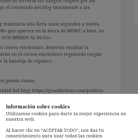
enido de terceros sin ningún respeto por los
gir el contenido del blog únicamente a las
 tramitarla solo lleva unos segundos a través,
ÓN» que aparece en la barra de MENÚ; o bien, en
RA SUSCRIBIRSE AL BLOG».
l correo electrónico, deberán verificar la
irán en el correo electrónico registrado (según
ar la bandeja de «Spam»).
te pueda causar.
cidad del blog: https://ignasibeltran.com/politica-
Información sobre cookies
Utilizamos cookies para darte la mejor experiencia en
nuestra web.
Al hacer clic en “ACEPTAR TODO”, nos das tu
consentimiento para usar todas las cookies.