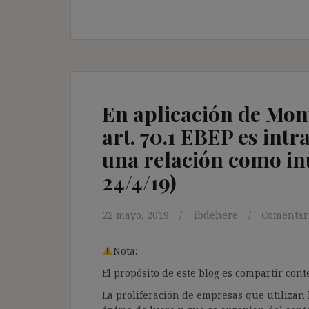
En aplicación de Mont
art. 70.1 EBEP es intr
una relación como in
24/4/19)
22 mayo, 2019
ibdehere
Comentari
Nota:
El propósito de este blog es compartir co
La proliferación de empresas que utilizan l