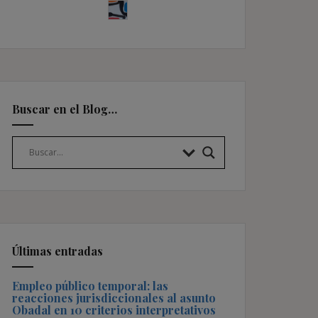
Buscar en el Blog…
Últimas entradas
Empleo público temporal: las
reacciones jurisdiccionales al asunto
Obadal en 10 criterios interpretativos