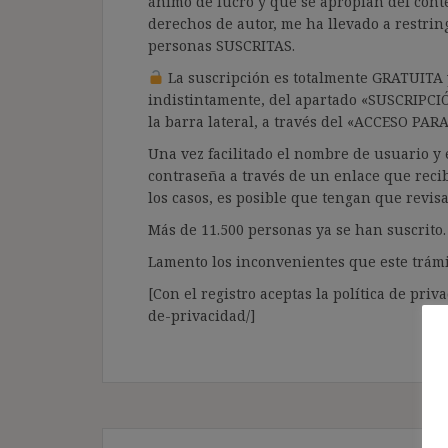
ánimo de lucro y que se apropian del cont
derechos de autor, me ha llevado a restrin
personas SUSCRITAS.
La suscripción es totalmente GRATUITA y
indistintamente, del apartado «SUSCRIPCI
la barra lateral, a través del «ACCESO PA
Una vez facilitado el nombre de usuario y e
contraseña a través de un enlace que recib
los casos, es posible que tengan que revis
Más de 11.500 personas ya se han suscrito.
Lamento los inconvenientes que este trámi
[Con el registro aceptas la política de priva
de-privacidad/]