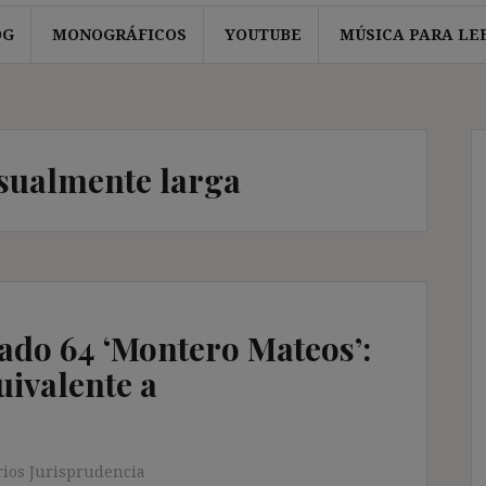
OG
MONOGRÁFICOS
YOUTUBE
MÚSICA PARA LE
sualmente larga
ado 64 ‘Montero Mateos’:
uivalente a
ios Jurisprudencia