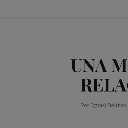
Saltar
al
contenido
UNA M
RELA
Por Ignasi Beltran