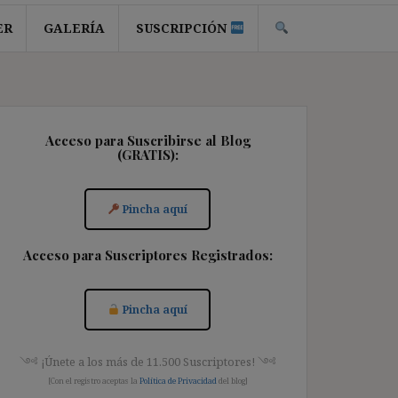
ER
GALERÍA
SUSCRIPCIÓN
Acceso para Suscribirse al Blog
(GRATIS):
Pincha aquí
Acceso para Suscriptores Registrados:
Pincha aquí
༺ ¡Únete a los más de 11.500 Suscriptores! ༺
[Con el registro aceptas la
Política de Privacidad
del blog]