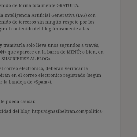
ntenido de forma totalmente GRATUITA.
a Inteligencia Artificial Generativa (IAG) con
enido de terceros sin ningún respeto por los
gir el contenido del blog únicamente a las
 tramitarla solo lleva unos segundos a través,
ÓN» que aparece en la barra de MENÚ; o bien, en
RA SUSCRIBIRSE AL BLOG».
l correo electrónico, deberán verificar la
irán en el correo electrónico registrado (según
ar la bandeja de «Spam»).
te pueda causar.
cidad del blog: https://ignasibeltran.com/politica-