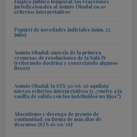
Empleo público temporal: las reacciones
jurisdiccionales al asunto Obadal en 10
criterios interpretativos
Popurrí de novedades judiciales (núm. 57,
Julio)
Asunto Obadal: síntesis de la primera
«remesa» de resoluciones de la Sala IV
(reiterando doctrina y concretando algunos
flecos)
Asunto Obadal: la STS 30/06/26 aquilata
nuevos criterios interpretativos (y ¿vuelve a la
casilla de salida con los indefinidos no fijos?)
Absentismo y devengo de premio de
continuidad, en forma de más días de
descanso (STS 16/06/26)