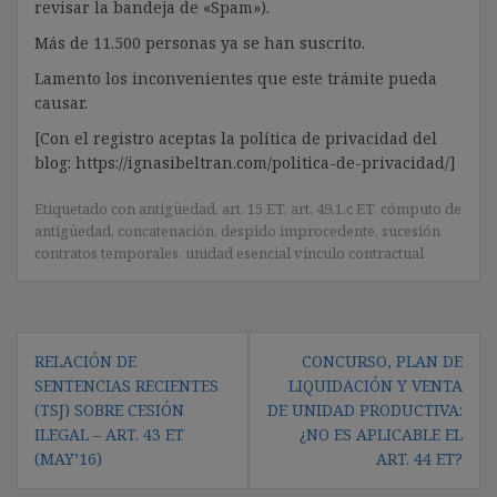
revisar la bandeja de «Spam»).
Más de 11.500 personas ya se han suscrito.
Lamento los inconvenientes que este trámite pueda
causar.
[Con el registro aceptas la política de privacidad del
blog: https://ignasibeltran.com/politica-de-privacidad/]
Etiquetado con
antigüedad
,
art. 15 ET
,
art. 49.1.c ET
,
cómputo de
antigüedad
,
concatenación
,
despido improcedente
,
sucesión
contratos temporales
,
unidad esencial vínculo contractual
Navegación
RELACIÓN DE
CONCURSO, PLAN DE
de
SENTENCIAS RECIENTES
LIQUIDACIÓN Y VENTA
entradas
(TSJ) SOBRE CESIÓN
DE UNIDAD PRODUCTIVA:
ILEGAL – ART. 43 ET
¿NO ES APLICABLE EL
(MAY’16)
ART. 44 ET?