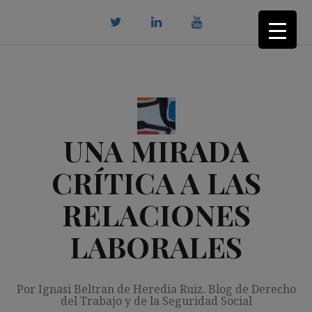
Saltar
al
contenido
twitter
Linkedin
youtube
UNA MIRADA
CRÍTICA A LAS
RELACIONES
LABORALES
Por Ignasi Beltran de Heredia Ruiz. Blog de Derecho
del Trabajo y de la Seguridad Social