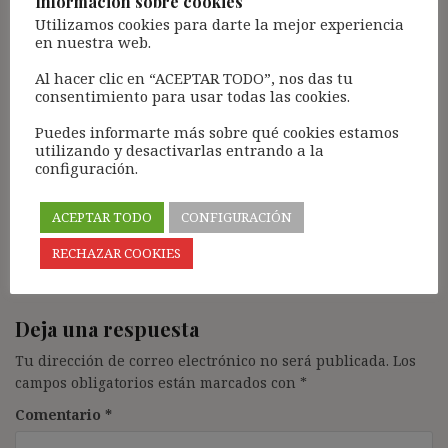
Información sobre cookies
Utilizamos cookies para darte la mejor experiencia
en nuestra web.
Abogados Sevilla
dice:
Al hacer clic en “ACEPTAR TODO”, nos das tu
17 mayo, 2016 a las 12:02
consentimiento para usar todas las cookies.
Puedes informarte más sobre qué cookies estamos
Sin duda, por calidad, claridad y precisión, un
utilizando y desactivarlas entrando a la
artículo excelente. El línea con el resto de
configuración.
artículos de su autor.
ACEPTAR TODO
CONFIGURACIÓN
Responder
RECHAZAR COOKIES
Deja una respuesta
Tu dirección de correo electrónico no será publicada.
Los
campos obligatorios están marcados con
*
Comentario
*