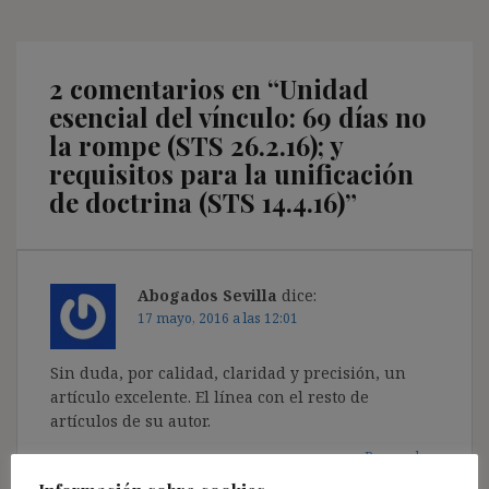
2 comentarios en “
Unidad
esencial del vínculo: 69 días no
la rompe (STS 26.2.16); y
requisitos para la unificación
de doctrina (STS 14.4.16)
”
Abogados Sevilla
dice:
17 mayo, 2016 a las 12:01
Sin duda, por calidad, claridad y precisión, un
artículo excelente. El línea con el resto de
artículos de su autor.
Responder