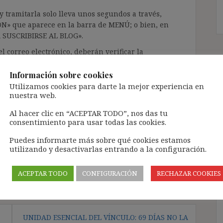
 tramitarla solo lleva unos segundos a través,
ÓN» que aparece en la barra de MENÚ; o bien, en
RA SUSCRIBIRSE AL BLOG».
l correo electrónico, deberán verificar la
irán en el correo electrónico registrado (según
ar la bandeja de «Spam»).
Información sobre cookies
Utilizamos cookies para darte la mejor experiencia en
nuestra web.
te pueda causar.
Al hacer clic en “ACEPTAR TODO”, nos das tu
cidad del blog: https://ignasibeltran.com/politica-
consentimiento para usar todas las cookies.
Puedes informarte más sobre qué cookies estamos
utilizando y desactivarlas entrando a la configuración.
ACEPTAR TODO
CONFIGURACIÓN
RECHAZAR COOKIES
UNIDAD ESENCIAL DEL VÍNCULO: 69 DÍAS NO LA