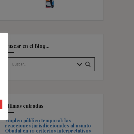
Buscar en el Blog…
Últimas entradas
Empleo público temporal: las
reacciones jurisdiccionales al asunto
Obadal en 10 criterios interpretativos