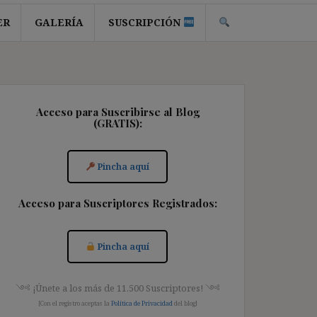
ER
GALERÍA
SUSCRIPCIÓN
Acceso para Suscribirse al Blog
(GRATIS):
Pincha aquí
Acceso para Suscriptores Registrados:
Pincha aquí
༺ ¡Únete a los más de 11.500 Suscriptores! ༺
[Con el registro aceptas la
Política de Privacidad
del blog]