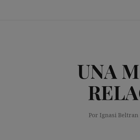
Saltar
al
contenido
UNA M
RELA
Por Ignasi Beltran