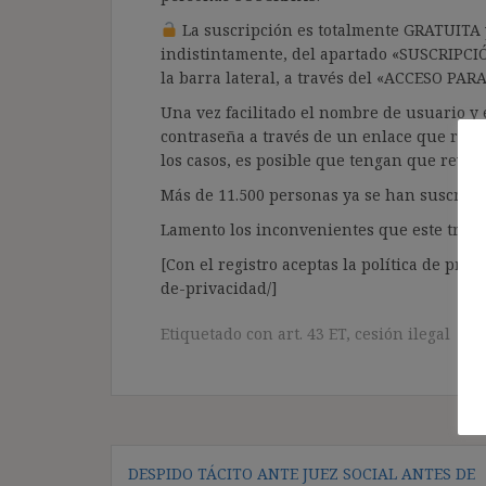
La suscripción es totalmente GRATUITA y
indistintamente, del apartado «SUSCRIPCI
la barra lateral, a través del «ACCESO PA
Una vez facilitado el nombre de usuario y e
contraseña a través de un enlace que recib
los casos, es posible que tengan que revis
Más de 11.500 personas ya se han suscrito.
Lamento los inconvenientes que este trámi
[Con el registro aceptas la política de priva
de-privacidad/]
Etiquetado con
art. 43 ET
,
cesión ilegal
Navegación
DESPIDO TÁCITO ANTE JUEZ SOCIAL ANTES DE