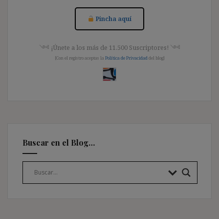
Pincha aquí
༺ ¡Únete a los más de 11.500 Suscriptores! ༺
[Con el registro aceptas la
Política de Privacidad
del blog]
Buscar en el Blog…