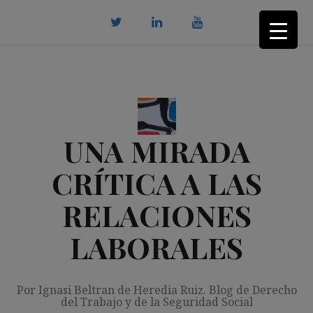
Saltar
al
contenido
twitter
Linkedin
youtube
UNA MIRADA
CRÍTICA A LAS
RELACIONES
LABORALES
Por Ignasi Beltran de Heredia Ruiz. Blog de Derecho
del Trabajo y de la Seguridad Social