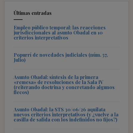
Últimas entradas
Empleo público temporal: las reacciones
jurisdiccionales al asunto Obadal en 10
criterios interpretativos
Popurrí de novedades judiciales (núm. 57,
Julio)
Asunto Obadal: síntesis de la primera
«remesa» de resoluciones de la Sala IV
(reiterando doctrina y concretando algunos
flecos)
Asunto Obadal: la STS 30/06/26 aquilata
nuevos criterios interpretativos (y ¿vuelve a la
casilla de salida con los indefinidos no fijos?)