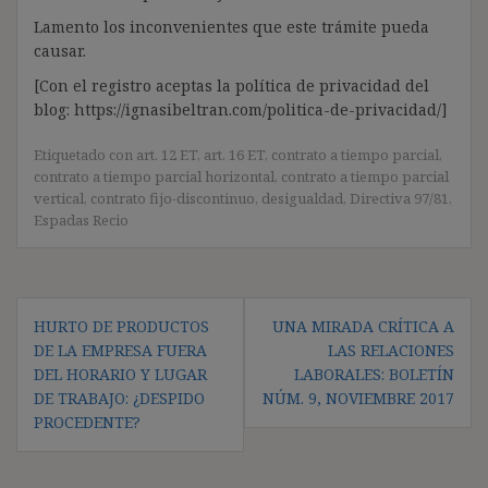
Lamento los inconvenientes que este trámite pueda
causar.
[Con el registro aceptas la política de privacidad del
blog: https://ignasibeltran.com/politica-de-privacidad/]
Etiquetado con
art. 12 ET
,
art. 16 ET
,
contrato a tiempo parcial
,
contrato a tiempo parcial horizontal
,
contrato a tiempo parcial
vertical
,
contrato fijo-discontinuo
,
desigualdad
,
Directiva 97/81
,
Espadas Recio
Navegación
HURTO DE PRODUCTOS
UNA MIRADA CRÍTICA A
de
DE LA EMPRESA FUERA
LAS RELACIONES
entradas
DEL HORARIO Y LUGAR
LABORALES: BOLETÍN
DE TRABAJO: ¿DESPIDO
NÚM. 9, NOVIEMBRE 2017
PROCEDENTE?