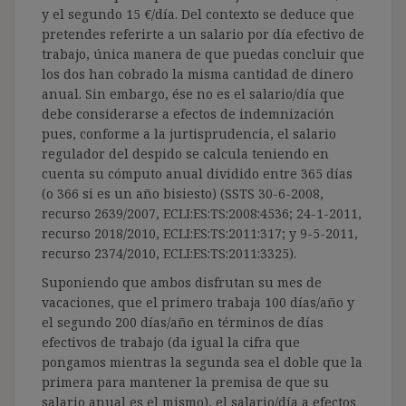
y el segundo 15 €/día. Del contexto se deduce que
pretendes referirte a un salario por día efectivo de
trabajo, única manera de que puedas concluir que
los dos han cobrado la misma cantidad de dinero
anual. Sin embargo, ése no es el salario/día que
debe considerarse a efectos de indemnización
pues, conforme a la jurtisprudencia, el salario
regulador del despido se calcula teniendo en
cuenta su cómputo anual dividido entre 365 días
(o 366 si es un año bisiesto) (SSTS 30-6-2008,
recurso 2639/2007, ECLI:ES:TS:2008:4536; 24-1-2011,
recurso 2018/2010, ECLI:ES:TS:2011:317; y 9-5-2011,
recurso 2374/2010, ECLI:ES:TS:2011:3325).
Suponiendo que ambos disfrutan su mes de
vacaciones, que el primero trabaja 100 días/año y
el segundo 200 días/año en términos de días
efectivos de trabajo (da igual la cifra que
pongamos mientras la segunda sea el doble que la
primera para mantener la premisa de que su
salario anual es el mismo), el salario/día a efectos