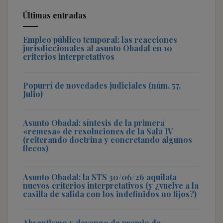
Últimas entradas
Empleo público temporal: las reacciones
jurisdiccionales al asunto Obadal en 10
criterios interpretativos
Popurrí de novedades judiciales (núm. 57,
Julio)
Asunto Obadal: síntesis de la primera
«remesa» de resoluciones de la Sala IV
(reiterando doctrina y concretando algunos
flecos)
Asunto Obadal: la STS 30/06/26 aquilata
nuevos criterios interpretativos (y ¿vuelve a la
casilla de salida con los indefinidos no fijos?)
Absentismo y devengo de premio de