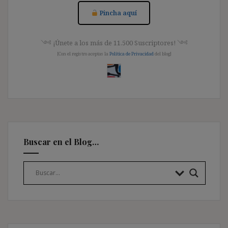
Pincha aquí
༺ ¡Únete a los más de 11.500 Suscriptores! ༺
[Con el registro aceptas la
Política de Privacidad
del blog]
Buscar en el Blog…