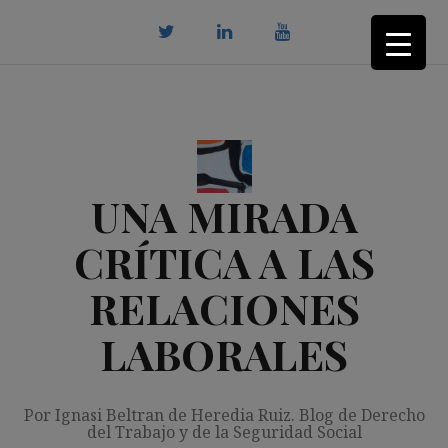
Saltar
al
contenido
twitter
Linkedin
youtube
UNA MIRADA
CRÍTICA A LAS
RELACIONES
LABORALES
Por Ignasi Beltran de Heredia Ruiz. Blog de Derecho
del Trabajo y de la Seguridad Social