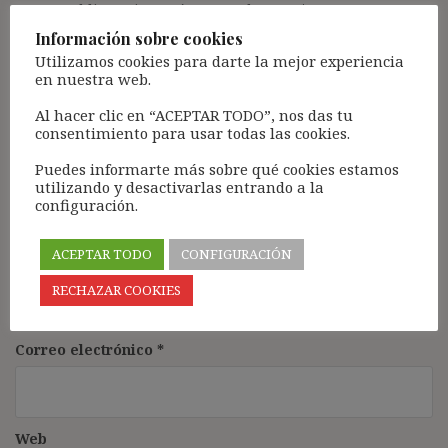
campos obligatorios están marcados con
*
Información sobre cookies
Comentario
*
Utilizamos cookies para darte la mejor experiencia
en nuestra web.
Al hacer clic en “ACEPTAR TODO”, nos das tu
consentimiento para usar todas las cookies.
Puedes informarte más sobre qué cookies estamos
utilizando y desactivarlas entrando a la
configuración.
ACEPTAR TODO
CONFIGURACIÓN
Nombre
*
RECHAZAR COOKIES
Correo electrónico
*
Web