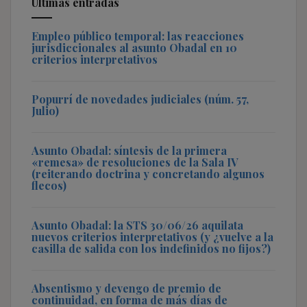
Últimas entradas
Empleo público temporal: las reacciones
jurisdiccionales al asunto Obadal en 10
criterios interpretativos
Popurrí de novedades judiciales (núm. 57,
Julio)
Asunto Obadal: síntesis de la primera
«remesa» de resoluciones de la Sala IV
(reiterando doctrina y concretando algunos
flecos)
Asunto Obadal: la STS 30/06/26 aquilata
nuevos criterios interpretativos (y ¿vuelve a la
casilla de salida con los indefinidos no fijos?)
Absentismo y devengo de premio de
continuidad, en forma de más días de