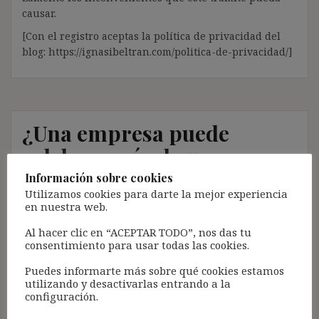
causar.
[Con el registro aceptas la política de privacidad del
blog: https://ignasibeltran.com/politica-de-privacidad/]
¿Una empresa puede
celebrar más de un
contrato fijo-discontinuo
Información sobre cookies
Utilizamos cookies para darte la mejor experiencia
con el mismo trabajador?
en nuestra web.
Al hacer clic en “ACEPTAR TODO”, nos das tu
7 julio, 2022
ibdehere
Comentarios Jurisprudencia
consentimiento para usar todas las cookies.
Nota:
Puedes informarte más sobre qué cookies estamos
utilizando y desactivarlas entrando a la
El propósito de este blog es compartir contenido de
configuración.
forma totalmente GRATUITA.