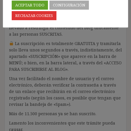
La proliferación de empresas que utilizan la
ACEPTAR TODO
CONFIGURACIÓN
Inteligencia Artificial Generativa (IAG) con ánimo de
lucro y que se apropian del contenido de terceros sin
RECHAZAR COOKIES
ningún respeto por los derechos de autor, me ha
llevado a restringir el contenido del blog únicamente
a las personas SUSCRITAS.
La suscripción es totalmente GRATUITA y tramitarla
solo lleva unos segundos a través, indistintamente, del
apartado «SUSCRIPCIÓN» que aparece en la barra de
MENÚ; o bien, en la barra lateral, a través del «ACCESO
PARA SUSCRIBIRSE AL BLOG».
Una vez facilitado el nombre de usuario y el correo
electrónico, deberán verificar la contraseña a través
de un enlace que recibirán en el correo electrónico
registrado (según los casos, es posible que tengan que
revisar la bandeja de «Spam»).
Más de 11.500 personas ya se han suscrito.
Lamento los inconvenientes que este trámite pueda
causar.