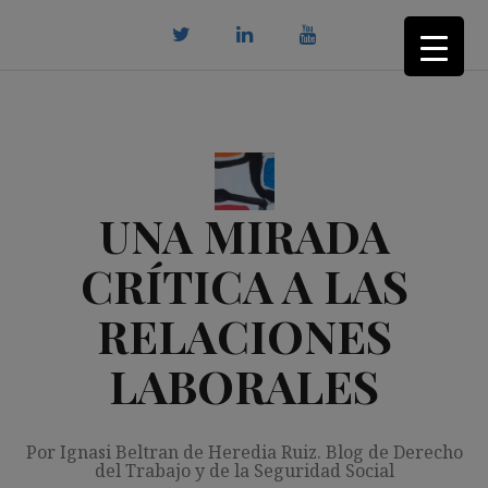
Saltar
al
contenido
twitter
Linkedin
youtube
UNA MIRADA
CRÍTICA A LAS
RELACIONES
LABORALES
Por Ignasi Beltran de Heredia Ruiz. Blog de Derecho
del Trabajo y de la Seguridad Social