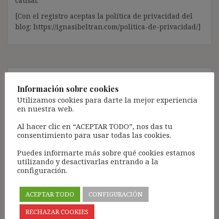
causar.
[Con el registro aceptas la política de privacidad del
blog: https://ignasibeltran.com/politica-de-privacidad/]
Ley 9/2017 de Contratos del
Información sobre cookies
Sector Público y
Utilizamos cookies para darte la mejor experiencia
en nuestra web.
subrogación de empresa
Al hacer clic en “ACEPTAR TODO”, nos das tu
consentimiento para usar todas las cookies.
13 noviembre, 2017
ibdehere
Comentarios Jurisprudencia
Puedes informarte más sobre qué cookies estamos
Nota:
utilizando y desactivarlas entrando a la
configuración.
El propósito de este blog es compartir contenido de
forma totalmente GRATUITA.
ACEPTAR TODO
CONFIGURACIÓN
La proliferación de empresas que utilizan la
Inteligencia Artificial Generativa (IAG) con ánimo de
RECHAZAR COOKIES
lucro y que se apropian del contenido de terceros sin