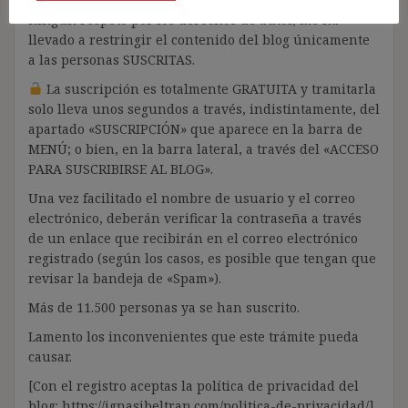
ningún respeto por los derechos de autor, me ha
llevado a restringir el contenido del blog únicamente
a las personas SUSCRITAS.
La suscripción es totalmente GRATUITA y tramitarla
solo lleva unos segundos a través, indistintamente, del
apartado «SUSCRIPCIÓN» que aparece en la barra de
MENÚ; o bien, en la barra lateral, a través del «ACCESO
PARA SUSCRIBIRSE AL BLOG».
Una vez facilitado el nombre de usuario y el correo
electrónico, deberán verificar la contraseña a través
de un enlace que recibirán en el correo electrónico
registrado (según los casos, es posible que tengan que
revisar la bandeja de «Spam»).
Más de 11.500 personas ya se han suscrito.
Lamento los inconvenientes que este trámite pueda
causar.
[Con el registro aceptas la política de privacidad del
blog: https://ignasibeltran.com/politica-de-privacidad/]