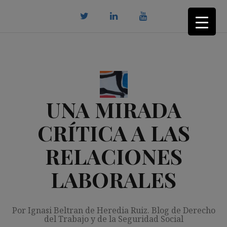
Saltar
al
contenido
twitter
Linkedin
youtube
UNA MIRADA
CRÍTICA A LAS
RELACIONES
LABORALES
Por Ignasi Beltran de Heredia Ruiz. Blog de Derecho
del Trabajo y de la Seguridad Social