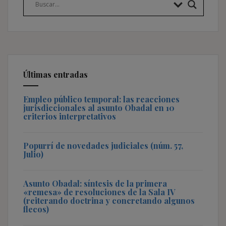
Últimas entradas
Empleo público temporal: las reacciones
jurisdiccionales al asunto Obadal en 10
criterios interpretativos
Popurrí de novedades judiciales (núm. 57,
Julio)
Asunto Obadal: síntesis de la primera
«remesa» de resoluciones de la Sala IV
(reiterando doctrina y concretando algunos
flecos)