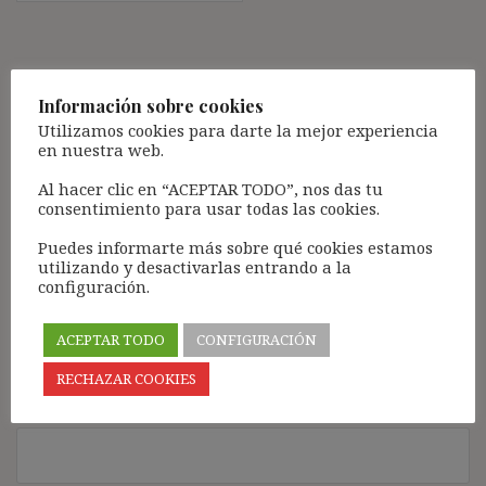
Deja una respuesta
Información sobre cookies
Tu dirección de correo electrónico no será publicada.
Los
Utilizamos cookies para darte la mejor experiencia
campos obligatorios están marcados con
*
en nuestra web.
Comentario
*
Al hacer clic en “ACEPTAR TODO”, nos das tu
consentimiento para usar todas las cookies.
Puedes informarte más sobre qué cookies estamos
utilizando y desactivarlas entrando a la
configuración.
ACEPTAR TODO
CONFIGURACIÓN
RECHAZAR COOKIES
Nombre
*