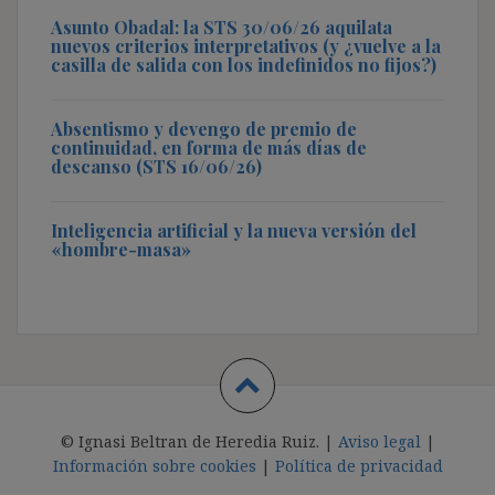
Asunto Obadal: la STS 30/06/26 aquilata
nuevos criterios interpretativos (y ¿vuelve a la
casilla de salida con los indefinidos no fijos?)
Absentismo y devengo de premio de
continuidad, en forma de más días de
descanso (STS 16/06/26)
Inteligencia artificial y la nueva versión del
«hombre-masa»
© Ignasi Beltran de Heredia Ruiz. |
Aviso legal
|
Información sobre cookies
|
Política de privacidad