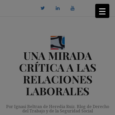
Saltar
al
contenido
twitter
Linkedin
youtube
UNA MIRADA
CRÍTICA A LAS
RELACIONES
LABORALES
Por Ignasi Beltran de Heredia Ruiz. Blog de Derecho
del Trabajo y de la Seguridad Social