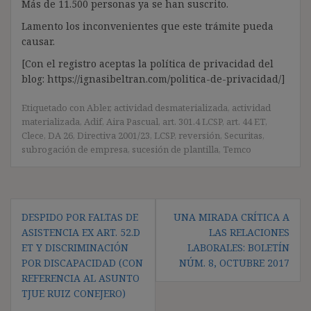
Más de 11.500 personas ya se han suscrito.
Lamento los inconvenientes que este trámite pueda
causar.
[Con el registro aceptas la política de privacidad del
blog: https://ignasibeltran.com/politica-de-privacidad/]
Etiquetado con
Abler
,
actividad desmaterializada
,
actividad
materializada
,
Adif
,
Aira Pascual
,
art. 301.4 LCSP
,
art. 44 ET
,
Clece
,
DA 26
,
Directiva 2001/23
,
LCSP
,
reversión
,
Securitas
,
subrogación de empresa
,
sucesión de plantilla
,
Temco
Navegación
DESPIDO POR FALTAS DE
UNA MIRADA CRÍTICA A
de
ASISTENCIA EX ART. 52.D
LAS RELACIONES
entradas
ET Y DISCRIMINACIÓN
LABORALES: BOLETÍN
POR DISCAPACIDAD (CON
NÚM. 8, OCTUBRE 2017
REFERENCIA AL ASUNTO
TJUE RUIZ CONEJERO)