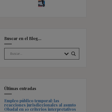
Buscar en el Blog…
Últimas entradas
Empleo público temporal: las
reacciones jurisdiccionales al asunto
Obadal en 10 criterios interpretativos