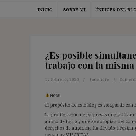
INICIO
SOBRE MI
ÍNDICES DEL BL
¿Es posible simultane
trabajo con la mism
17 febrero, 2020
ibdehere
Comenta
Nota:
El propósito de este blog es compartir co
La proliferación de empresas que utilizan l
ánimo de lucro y que se apropian del cont
derechos de autor, me ha llevado a restrin
personas SUSCRITAS.