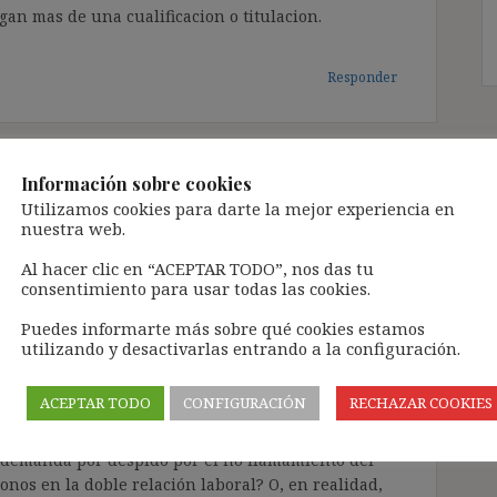
an mas de una cualificacion o titulacion.
Responder
Información sobre cookies
 de Baleares)
dice:
Utilizamos cookies para darte la mejor experiencia en
nuestra web.
atos: uno fijo discontínuo en epoca veraniega( ocho
Al hacer clic en “ACEPTAR TODO”, nos das tu
consentimiento para usar todas las cookies.
poral (dos meses) para trabajos de mantenimiento en
e aproximadamente 10 años. La reiteración en la
Puedes informarte más sobre qué cookies estamos
 supone que la misma deba tener la consideración
utilizando y desactivarlas entrando a la configuración.
ja discontínua. En el presente año el trabajador
dole que no son necesarios sus servicios de
ACEPTAR TODO
CONFIGURACIÓN
RECHAZAR COOKIES
ará el llamamiento de fijo discontínuo para las
rse dos relaciones laborales? Unicamente una, con
a demanda por despido por el no llamamiento del
nos en la doble relación laboral? O, en realidad,