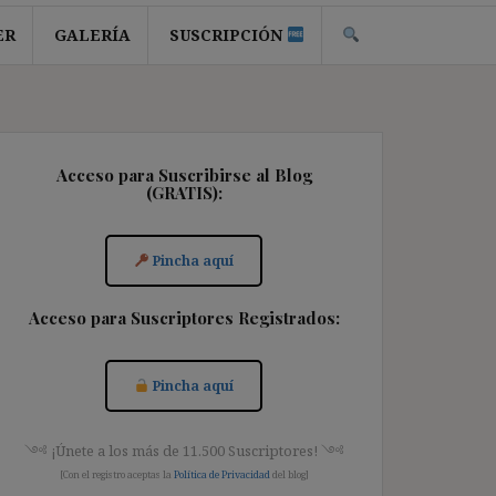
ER
GALERÍA
SUSCRIPCIÓN
Acceso para Suscribirse al Blog
(GRATIS):
Pincha aquí
Acceso para Suscriptores Registrados:
Pincha aquí
༺ ¡Únete a los más de 11.500 Suscriptores! ༺
[Con el registro aceptas la
Política de Privacidad
del blog]