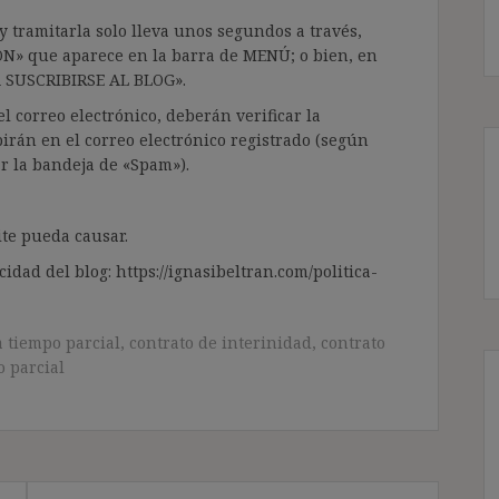
 tramitarla solo lleva unos segundos a través,
ÓN» que aparece en la barra de MENÚ; o bien, en
RA SUSCRIBIRSE AL BLOG».
l correo electrónico, deberán verificar la
irán en el correo electrónico registrado (según
ar la bandeja de «Spam»).
te pueda causar.
cidad del blog: https://ignasibeltran.com/politica-
a tiempo parcial
,
contrato de interinidad
,
contrato
o parcial