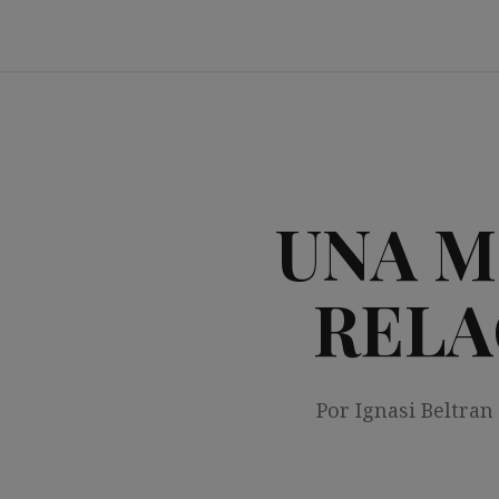
Saltar
al
contenido
UNA M
RELA
Por Ignasi Beltran