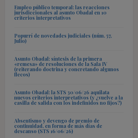
Empleo público temporal: las reacciones
jurisdiccionales al asunto Obadal en 10
criterios interpretativos
Popurrí de novedades judiciales (núm. 57,
Julio)
Asunto Obadal: síntesis de la primera
«remesa» de resoluciones de la Sala IV
(reiterando doctrina y concretando algunos
flecos)
Asunto Obadal: la STS 30/06/26 aquilata
nuevos criterios interpretativos (y ¿vuelve a la
casilla de salida con los indefinidos no fijos?)
Absentismo y devengo de premio de
continuidad, en forma de más días de
descanso (STS 16/06/26)