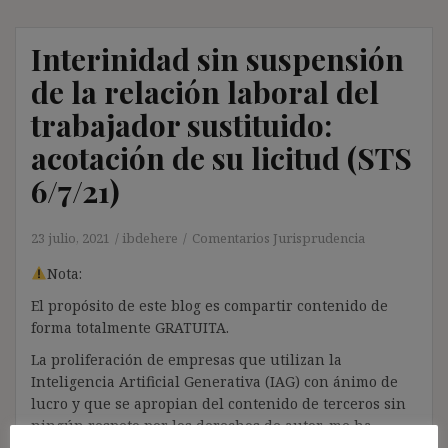
Interinidad sin suspensión
de la relación laboral del
trabajador sustituido:
acotación de su licitud (STS
6/7/21)
23 julio, 2021
ibdehere
Comentarios Jurisprudencia
Nota:
El propósito de este blog es compartir contenido de
forma totalmente GRATUITA.
La proliferación de empresas que utilizan la
Inteligencia Artificial Generativa (IAG) con ánimo de
lucro y que se apropian del contenido de terceros sin
ningún respeto por los derechos de autor, me ha
llevado a restringir el contenido del blog únicamente