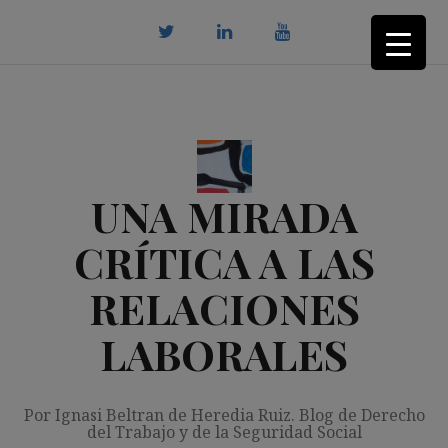
Saltar
al
contenido
twitter
Linkedin
youtube
UNA MIRADA
CRÍTICA A LAS
RELACIONES
LABORALES
Por Ignasi Beltran de Heredia Ruiz. Blog de Derecho
del Trabajo y de la Seguridad Social