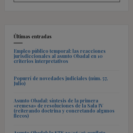
Últimas entradas
Empleo público temporal: las reacciones
jurisdiccionales al asunto Obadal en 10
criterios interpretativos
Popurrí de novedades judiciales (núm. 57,
Julio)
Asunto Obadal: síntesis de la primera
«remesa» de resoluciones de la Sala IV
(reiterando doctrina y concretando algunos
flecos)
Asunto Obadal: la STS 30/06/26 aquilata