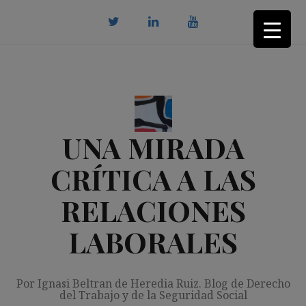
Saltar
al
contenido
twitter
Linkedin
youtube
UNA MIRADA
CRÍTICA A LAS
RELACIONES
LABORALES
Por Ignasi Beltran de Heredia Ruiz. Blog de Derecho
del Trabajo y de la Seguridad Social