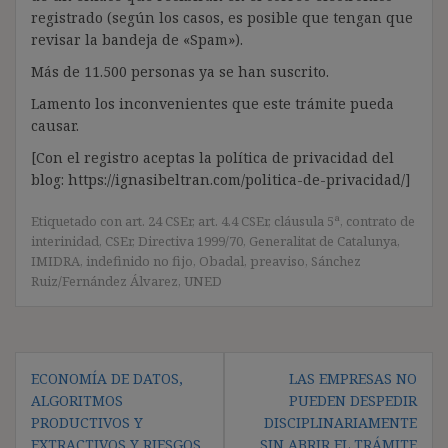
registrado (según los casos, es posible que tengan que
revisar la bandeja de «Spam»).
Más de 11.500 personas ya se han suscrito.
Lamento los inconvenientes que este trámite pueda
causar.
[Con el registro aceptas la política de privacidad del
blog: https://ignasibeltran.com/politica-de-privacidad/]
Etiquetado con
art. 24 CSEr
,
art. 4.4 CSEr
,
cláusula 5ª
,
contrato de
interinidad
,
CSEr
,
Directiva 1999/70
,
Generalitat de Catalunya
,
IMIDRA
,
indefinido no fijo
,
Obadal
,
preaviso
,
Sánchez
Ruiz/Fernández Álvarez
,
UNED
Navegación
ECONOMÍA DE DATOS,
LAS EMPRESAS NO
de
ALGORITMOS
PUEDEN DESPEDIR
entradas
PRODUCTIVOS Y
DISCIPLINARIAMENTE
EXTRACTIVOS Y RIESGOS
SIN ABRIR EL TRÁMITE