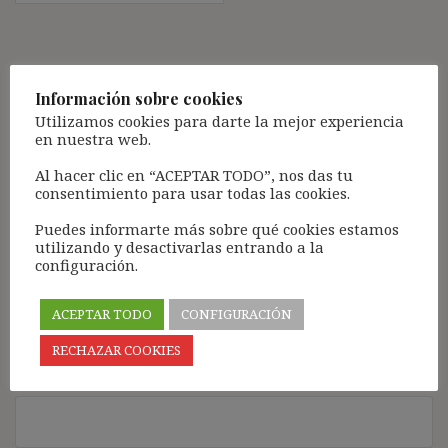
Deja una respuesta
Información sobre cookies
Tu dirección de correo electrónico no será publicada.
Los
Utilizamos cookies para darte la mejor experiencia
campos obligatorios están marcados con
*
en nuestra web.
Comentario
*
Al hacer clic en “ACEPTAR TODO”, nos das tu
consentimiento para usar todas las cookies.
Puedes informarte más sobre qué cookies estamos
utilizando y desactivarlas entrando a la
configuración.
ACEPTAR TODO
CONFIGURACIÓN
RECHAZAR COOKIES
Nombre
*