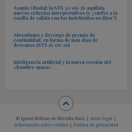
Asunto Obadal: la STS 30/06/26 aquilata
nuevos criterios interpretativos (y ¿vuelve a la
casilla de salida con los indefinidos no fijos?)
Absentismo y devengo de premio de
continuidad, en forma de más días de
descanso (STS 16/06/26)
Inteligencia artificial y la nueva versión del
«hombre-masa»
© Ignasi Beltran de Heredia Ruiz. |
Aviso legal
|
Información sobre cookies
|
Política de privacidad