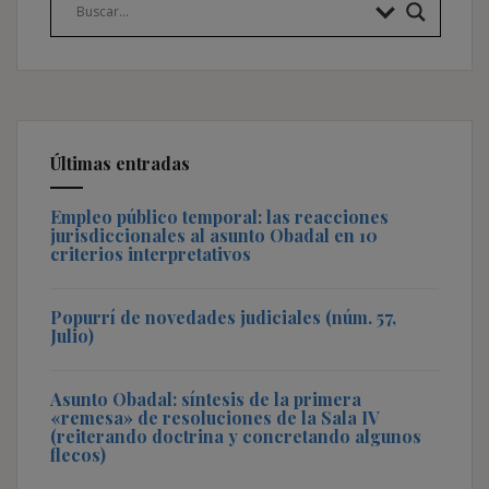
Últimas entradas
Empleo público temporal: las reacciones
jurisdiccionales al asunto Obadal en 10
criterios interpretativos
Popurrí de novedades judiciales (núm. 57,
Julio)
Asunto Obadal: síntesis de la primera
«remesa» de resoluciones de la Sala IV
(reiterando doctrina y concretando algunos
flecos)