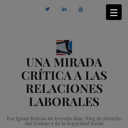
Saltar
al
contenido
twitter
Linkedin
youtube
UNA MIRADA
CRÍTICA A LAS
RELACIONES
LABORALES
Por Ignasi Beltran de Heredia Ruiz. Blog de Derecho
del Trabajo y de la Seguridad Social