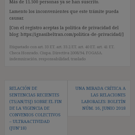
Más de 11.500 personas ya se han suscrito.
Lamento los inconvenientes que este trámite pueda
causar.
[Con el registro aceptas la política de privacidad del
blog: https://ignasibeltran.com/politica-de-privacidad/]
Etiquetado con
art. 33 ET
,
art. 33.2 ET
,
art. 40 ET
,
art. 41 ET
,
Checa Honrado
,
Ciupa
,
Directiva 2008/94
,
FOGASA
,
indemnización
,
responsabilidad
,
traslado
Navegación
RELACIÓN DE
UNA MIRADA CRÍTICA A
de
SENTENCIAS RECIENTES
LAS RELACIONES
entradas
(TS/AN/TSJ) SOBRE EL FIN
LABORALES: BOLETÍN
DE LA VIGENCIA DE
NÚM. 16, JUNIO 2018
CONVENIOS COLECTIVOS
– ULTRAACTIVIDAD
(JUN’18)