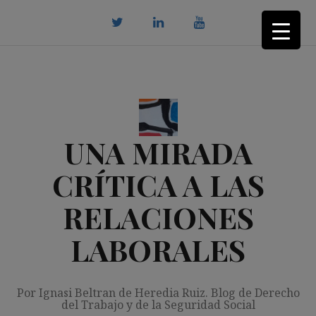
Saltar
al
contenido
twitter
Linkedin
youtube
UNA MIRADA
CRÍTICA A LAS
RELACIONES
LABORALES
Por Ignasi Beltran de Heredia Ruiz. Blog de Derecho
del Trabajo y de la Seguridad Social