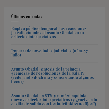
Últimas entradas
Empleo público temporal: las reacciones
jurisdiccionales al asunto Obadal en 10
criterios interpretativos
Popurrí de novedades judiciales (núm. 57,
Julio)
Asunto Obadal: síntesis de la primera
«remesa» de resoluciones de la Sala IV
(reiterando doctrina y concretando algunos
flecos)
Asunto Obadal: la STS 30/06/26 aquilata
nuevos criterios interpretativos (y ¿vuelve a la
casilla de salida con los indefinidos no fijos?)