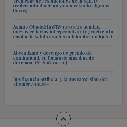
«remesa» de resoluciones de la Sala IV
(reiterando doctrina y concretando algunos
flecos)
Asunto Obadal: la STS 30/06/26 aquilata
nuevos criterios interpretativos (y ¿vuelve a la
casilla de salida con los indefinidos no fijos?)
Absentismo y devengo de premio de
continuidad, en forma de más días de
descanso (STS 16/06/26)
Inteligencia artificial y la nueva versión del
«hombre-masa»