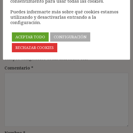
consentimiento para usar todas las cookies.
Responder
Puedes informarte más sobre qué cookies estamos
utilizando y desactivarlas entrando a la
configuración.
ACEPTAR TODO
CONFIGURACIÓN
Deja una respuesta
RECHAZAR COOKIES
Tu dirección de correo electrónico no será publicada.
Los
campos obligatorios están marcados con
*
Comentario
*
Nombre
*