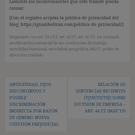
Lamento los inconvenientes que este trámite pueda
causar.
[Con el registro aceptas la política de privacidad del
blog: https://ignasibeltran.com/politica-de-privacidad/]
Etiquetado con
art. 39.2 ET
,
art. 40 ET
,
art. 41 ET
,
ius variandi
,
modificación sustancial de las condiciones de trabajo
,
movilidad funcional
,
movilidad geográfica
,
MSCT
,
poder de
dirección
,
traslado
Navegación
ANTIGÜEDAD, FIJOS-
RELACIÓN DE
de
DISCONTINUOS Y
SENTENCIAS RECIENTES
entradas
POSIBLE
(TJUE/TS/TSJ) SOBRE
DISCRIMINACIÓN
SUCESIÓN DE EMPRESA –
INDIRECTA POR RAZÓN
ART. 44 ET (MAY’19)
DE GÉNERO: NUEVA
CUESTIÓN PREJUDICIAL