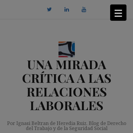
Saltar
al
contenido
twitter
Linkedin
youtube
UNA MIRADA
CRÍTICA A LAS
RELACIONES
LABORALES
Por Ignasi Beltran de Heredia Ruiz. Blog de Derecho
del Trabajo y de la Seguridad Social