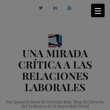
Saltar
al
contenido
twitter
Linkedin
youtube
UNA MIRADA
CRÍTICA A LAS
RELACIONES
LABORALES
Por Ignasi Beltran de Heredia Ruiz. Blog de Derecho
del Trabajo y de la Seguridad Social