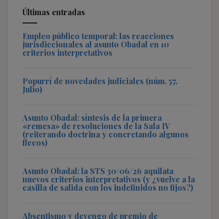
Últimas entradas
Empleo público temporal: las reacciones
jurisdiccionales al asunto Obadal en 10
criterios interpretativos
Popurrí de novedades judiciales (núm. 57,
Julio)
Asunto Obadal: síntesis de la primera
«remesa» de resoluciones de la Sala IV
(reiterando doctrina y concretando algunos
flecos)
Asunto Obadal: la STS 30/06/26 aquilata
nuevos criterios interpretativos (y ¿vuelve a la
casilla de salida con los indefinidos no fijos?)
Absentismo y devengo de premio de