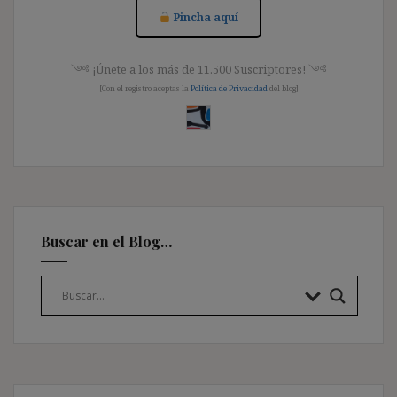
Pincha aquí
༺ ¡Únete a los más de 11.500 Suscriptores! ༺
[Con el registro aceptas la
Política de Privacidad
del blog]
Buscar en el Blog…