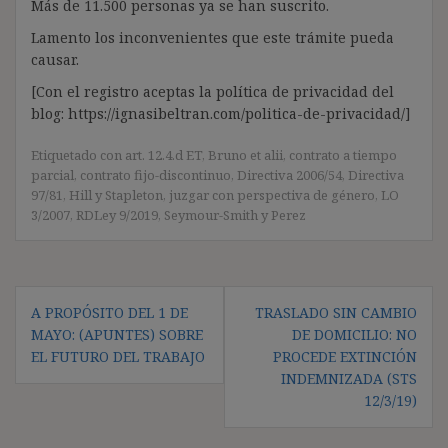
Más de 11.500 personas ya se han suscrito.
Lamento los inconvenientes que este trámite pueda
causar.
[Con el registro aceptas la política de privacidad del
blog: https://ignasibeltran.com/politica-de-privacidad/]
Etiquetado con
art. 12.4.d ET
,
Bruno et alii
,
contrato a tiempo
parcial
,
contrato fijo-discontinuo
,
Directiva 2006/54
,
Directiva
97/81
,
Hill y Stapleton
,
juzgar con perspectiva de género
,
LO
3/2007
,
RDLey 9/2019
,
Seymour-Smith y Perez
Navegación
A PROPÓSITO DEL 1 DE
TRASLADO SIN CAMBIO
de
MAYO: (APUNTES) SOBRE
DE DOMICILIO: NO
entradas
EL FUTURO DEL TRABAJO
PROCEDE EXTINCIÓN
INDEMNIZADA (STS
12/3/19)