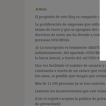
Nota:
El propósito de este blog es compartir co
La proliferación de empresas que utilizan l
ánimo de lucro y que se apropian del cont
derechos de autor, me ha llevado a restrin
personas SUSCRITAS.
La suscripción es totalmente GRATUITA y
indistintamente, del apartado «SUSCRIPCI
la barra lateral, a través del «ACCESO PA
Una vez facilitado el nombre de usuario y e
contraseña a través de un enlace que recib
los casos, es posible que tengan que revis
Más de 11.500 personas ya se han suscrito.
Lamento los inconvenientes que este trámi
[Con el registro aceptas la política de priva
de-privacidad/]