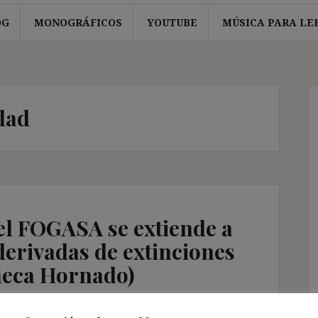
OG
MONOGRÁFICOS
YOUTUBE
MÚSICA PARA LE
dad
el FOGASA se extiende a
derivadas de extinciones
heca Hornado)
os Jurisprudencia