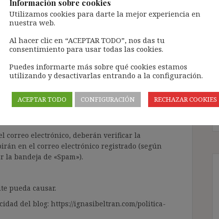
Información sobre cookies
Utilizamos cookies para darte la mejor experiencia en
nuestra web.
ntenido de forma totalmente GRATUITA.
Al hacer clic en “ACEPTAR TODO”, nos das tu
consentimiento para usar todas las cookies.
a Inteligencia Artificial Generativa (IAG) con
enido de terceros sin ningún respeto por los
Puedes informarte más sobre qué cookies estamos
gir el contenido del blog únicamente a las
utilizando y desactivarlas entrando a la configuración.
 tramitarla solo lleva unos segundos a través,
ACEPTAR TODO
CONFIGURACIÓN
RECHAZAR COOKIES
ÓN» que aparece en la barra de MENÚ; o bien, en
RA SUSCRIBIRSE AL BLOG».
l correo electrónico, deberán verificar la
irán en el correo electrónico registrado (según
ar la bandeja de «Spam»).
te pueda causar.
cidad del blog: https://ignasibeltran.com/politica-