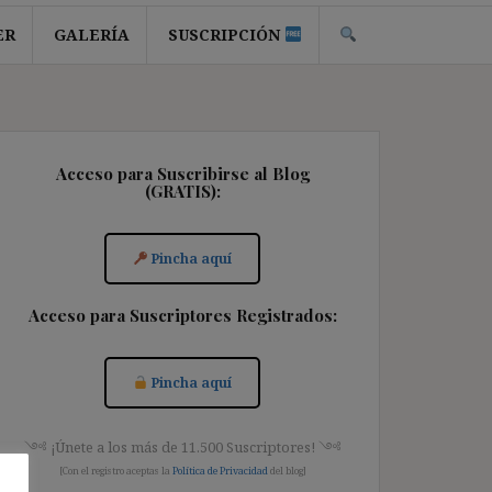
ER
GALERÍA
SUSCRIPCIÓN
Acceso para Suscribirse al Blog
(GRATIS):
Pincha aquí
Acceso para Suscriptores Registrados:
Pincha aquí
༺ ¡Únete a los más de 11.500 Suscriptores! ༺
[Con el registro aceptas la
Política de Privacidad
del blog]