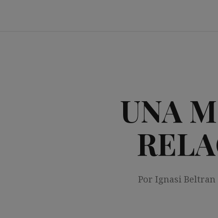
Saltar
al
contenido
UNA M
RELA
Por Ignasi Beltran