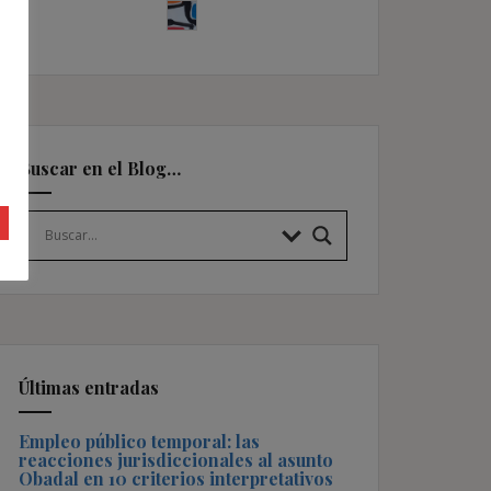
Buscar en el Blog…
Últimas entradas
Empleo público temporal: las
reacciones jurisdiccionales al asunto
Obadal en 10 criterios interpretativos