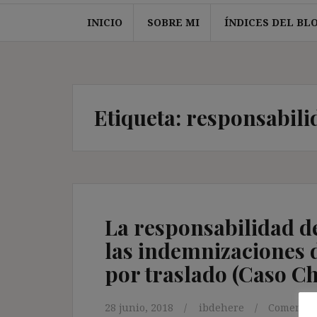
INICIO
SOBRE MI
ÍNDICES DEL BL
Etiqueta:
responsabili
La responsabilidad d
las indemnizaciones 
por traslado (Caso C
28 junio, 2018
ibdehere
Comentari