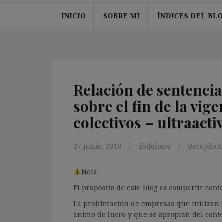
INICIO
SOBRE MI
ÍNDICES DEL BL
Relación de sentencia
sobre el fin de la vig
colectivos – ultraacti
27 junio, 2018
ibdehere
Recopilat
Nota:
El propósito de este blog es compartir co
La proliferación de empresas que utilizan l
ánimo de lucro y que se apropian del cont