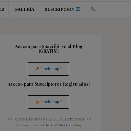
ER
GALERÍA
SUSCRIPCIÓN
Acceso para Suscribirse al Blog
(GRATIS):
Pincha aquí
Acceso para Suscriptores Registrados:
Pincha aquí
༺ ¡Únete a los más de 11.500 Suscriptores! ༺
[Con el registro aceptas la
Política de Privacidad
del blog]