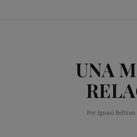
Saltar
al
contenido
UNA M
RELA
Por Ignasi Beltran