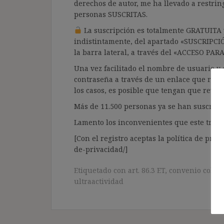
derechos de autor, me ha llevado a restrin
personas SUSCRITAS.
La suscripción es totalmente GRATUITA y
indistintamente, del apartado «SUSCRIPCI
la barra lateral, a través del «ACCESO PA
Una vez facilitado el nombre de usuario y e
contraseña a través de un enlace que recib
los casos, es posible que tengan que revis
Más de 11.500 personas ya se han suscrito.
Lamento los inconvenientes que este trámi
[Con el registro aceptas la política de priva
de-privacidad/]
Etiquetado con
art. 86.3 ET
,
convenio colect
ultraactividad