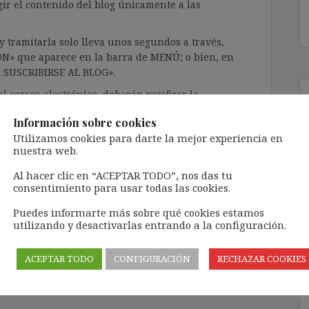
gir el contenido del blog únicamente a las
 tramitarla solo lleva unos segundos a través,
ÓN» que aparece en la barra de MENÚ; o bien, en
RA SUSCRIBIRSE AL BLOG».
l correo electrónico, deberán verificar la
irán en el correo electrónico registrado (según
Información sobre cookies
ar la bandeja de «Spam»).
Utilizamos cookies para darte la mejor experiencia en
nuestra web.
te pueda causar.
Al hacer clic en “ACEPTAR TODO”, nos das tu
consentimiento para usar todas las cookies.
cidad del blog: https://ignasibeltran.com/politica-
Puedes informarte más sobre qué cookies estamos
utilizando y desactivarlas entrando a la configuración.
ivo
,
fin de la vigencia de convenio colectivo
,
ACEPTAR TODO
CONFIGURACIÓN
RECHAZAR COOKIES