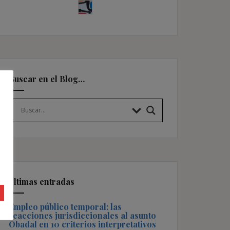
Buscar en el Blog…
Últimas entradas
Empleo público temporal: las
reacciones jurisdiccionales al asunto
Obadal en 10 criterios interpretativos