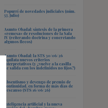
Popurrí de novedades judiciales (núm.
57, Julio)
Asunto Obadal: síntesis de la primera
«remesa» de resoluciones de la Sala
IV (reiterando doctrina y concretando
algunos flecos)
Asunto Obadal: la STS 30/06/26
aquilata nuevos criterios
interpretativos (y ¿vuelve a la casilla
de salida con los indefinidos no fijos?)
Absentismo y devengo de premio de
continuidad, en forma de más días de
descanso (STS 16/06/26)
Inteligencia artificial y la nueva