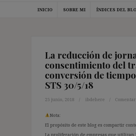
INICIO
SOBRE MI
ÍNDICES DEL BL
La reducción de jorn
consentimiento del tr
conversión de tiempo
STS 30/5/18
25 junio, 2018
ibdehere
Comentari
Nota:
El propósito de este blog es compartir co
La proliferación de empresas que utilizan l