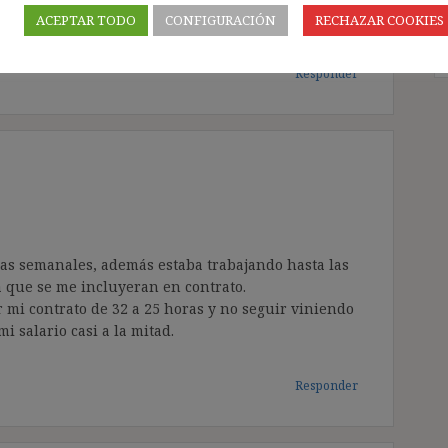
ACEPTAR TODO
CONFIGURACIÓN
RECHAZAR COOKIES
al y una ayuda increíble.
Responder
ras semanales, además estaba trabajando hasta las
a que se me incluyeran en contrato.
 mi contrato de 32 a 25 horas y no seguir viniendo
i salario casi a la mitad.
Responder