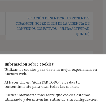
RELACIÓN DE SENTENCIAS RECIENTES
(TS/AN/TSJ) SOBRE EL FIN DE LA VIGENCIA DE
CONVENIOS COLECTIVOS – ULTRAACTIVIDAD
(JUN’18)
ión de jornada exige siempre el
Información sobre cookies
or (si implica una conversión
Utilizamos cookies para darte la mejor experiencia en
l) – STS 30/5/18
”
nuestra web.
Al hacer clic en “ACEPTAR TODO”, nos das tu
consentimiento para usar todas las cookies.
Puedes informarte más sobre qué cookies estamos
utilizando y desactivarlas entrando a la configuración.