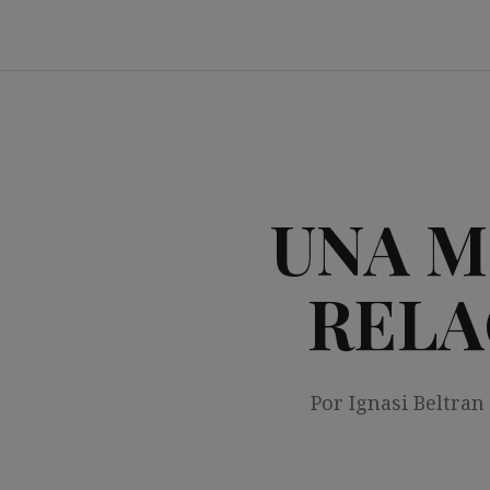
Saltar
al
contenido
UNA M
RELA
Por Ignasi Beltran