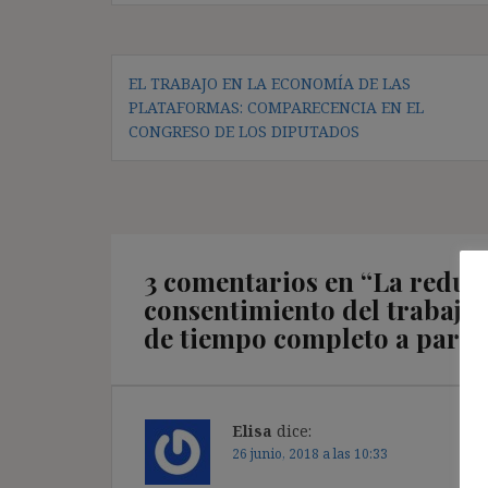
Navegación
EL TRABAJO EN LA ECONOMÍA DE LAS
de
PLATAFORMAS: COMPARECENCIA EN EL
entradas
CONGRESO DE LOS DIPUTADOS
3 comentarios en “
La reducc
consentimiento del trabajad
de tiempo completo a parcia
Elisa
dice:
26 junio, 2018 a las 10:33