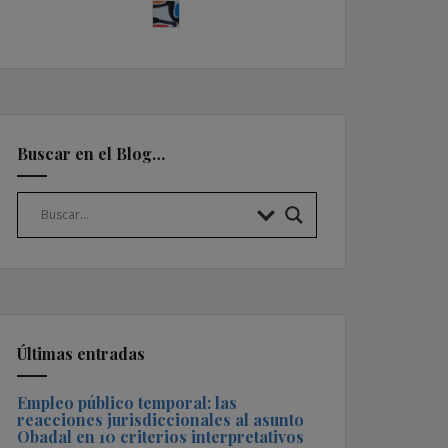
Buscar en el Blog…
Últimas entradas
Empleo público temporal: las
reacciones jurisdiccionales al asunto
Obadal en 10 criterios interpretativos