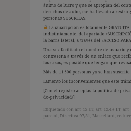
ánimo de lucro y que se apropian del cont
derechos de autor, me ha llevado a restrin
personas SUSCRITAS.
La suscripción es totalmente GRATUITA y
indistintamente, del apartado «SUSCRIPCI
la barra lateral, a través del «ACCESO PA
Una vez facilitado el nombre de usuario y e
contraseña a través de un enlace que recib
los casos, es posible que tengan que revis
Más de 11.500 personas ya se han suscrito.
Lamento los inconvenientes que este trámi
[Con el registro aceptas la política de priva
de-privacidad/]
Etiquetado con
art. 12 ET
,
art. 12.4.e ET
,
art.
parcial
,
Directiva 97/81
,
Mascellani
,
reducc