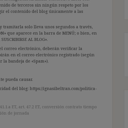
enido de terceros sin ningún respeto por los
gir el contenido del blog únicamente a las
 tramitarla solo lleva unos segundos a través,
ÓN» que aparece en la barra de MENÚ; o bien, en
RA SUSCRIBIRSE AL BLOG».
l correo electrónico, deberán verificar la
irán en el correo electrónico registrado (según
ar la bandeja de «Spam»).
te pueda causar.
cidad del blog: https://ignasibeltran.com/politica-
 41.1.a ET
,
art. 47.2 ET
,
conversión contrato tiempo
ión de jornada