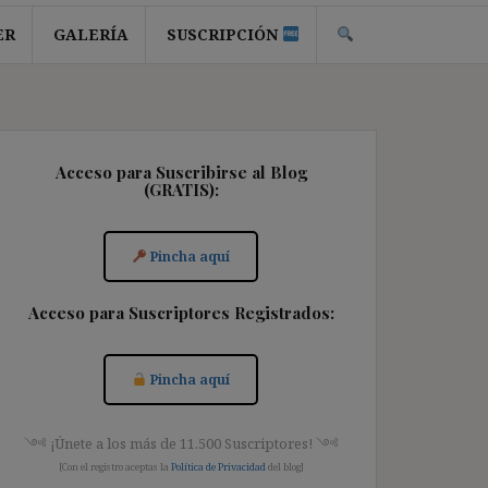
ER
GALERÍA
SUSCRIPCIÓN
Acceso para Suscribirse al Blog
(GRATIS):
Pincha aquí
Acceso para Suscriptores Registrados:
Pincha aquí
༺ ¡Únete a los más de 11.500 Suscriptores! ༺
[Con el registro aceptas la
Política de Privacidad
del blog]