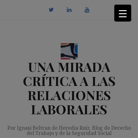
Saltar
al
contenido
twitter
Linkedin
youtube
UNA MIRADA
CRÍTICA A LAS
RELACIONES
LABORALES
Por Ignasi Beltran de Heredia Ruiz. Blog de Derecho
del Trabajo y de la Seguridad Social