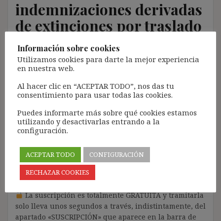
indemnizaciones derivadas
de extinciones por traslado
(Caso Checa Hornado)
Información sobre cookies
Utilizamos cookies para darte la mejor experiencia
28 junio, 2018
ibdehere
Comentarios Jurisprudencia
en nuestra web.
Nota:
Al hacer clic en “ACEPTAR TODO”, nos das tu
consentimiento para usar todas las cookies.
El propósito de este blog es compartir contenido de
forma totalmente GRATUITA.
Puedes informarte más sobre qué cookies estamos
utilizando y desactivarlas entrando a la
La proliferación de empresas que utilizan la
configuración.
Inteligencia Artificial Generativa (IAG) con ánimo de
lucro y que se apropian del contenido de terceros sin
ACEPTAR TODO
CONFIGURACIÓN
ningún respeto por los derechos de autor, me ha
llevado a restringir el contenido del blog únicamente
RECHAZAR COOKIES
a las personas SUSCRITAS.
La suscripción es totalmente GRATUITA y tramitarla
solo lleva unos segundos a través, indistintamente, del
apartado «SUSCRIPCIÓN» que aparece en la barra de