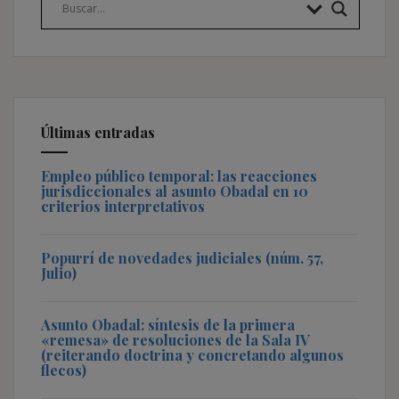
Últimas entradas
Empleo público temporal: las reacciones
jurisdiccionales al asunto Obadal en 10
criterios interpretativos
Popurrí de novedades judiciales (núm. 57,
Julio)
Asunto Obadal: síntesis de la primera
«remesa» de resoluciones de la Sala IV
(reiterando doctrina y concretando algunos
flecos)