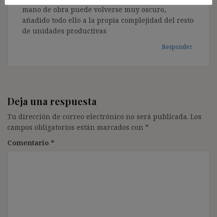
mano de obra puede volverse muy oscuro,
añadido todo ello a la propia complejidad del resto
de unidades productivas
Responder
Deja una respuesta
Tu dirección de correo electrónico no será publicada.
Los
campos obligatorios están marcados con
*
Comentario
*