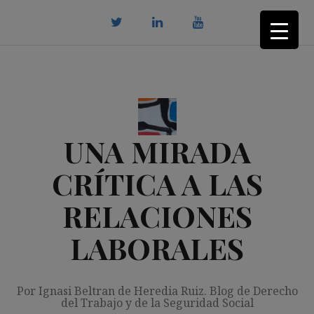
Saltar
al
contenido
twitter
Linkedin
youtube
UNA MIRADA
CRÍTICA A LAS
RELACIONES
LABORALES
Por Ignasi Beltran de Heredia Ruiz. Blog de Derecho
del Trabajo y de la Seguridad Social