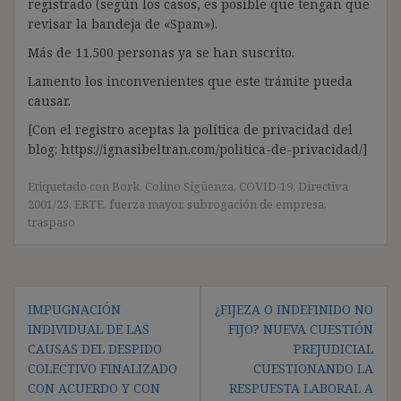
registrado (según los casos, es posible que tengan que
revisar la bandeja de «Spam»).
Más de 11.500 personas ya se han suscrito.
Lamento los inconvenientes que este trámite pueda
causar.
[Con el registro aceptas la política de privacidad del
blog: https://ignasibeltran.com/politica-de-privacidad/]
Etiquetado con
Bork
,
Colino Sigüenza
,
COVID-19
,
Directiva
2001/23
,
ERTE
,
fuerza mayor
,
subrogación de empresa
,
traspaso
Navegación
IMPUGNACIÓN
¿FIJEZA O INDEFINIDO NO
de
INDIVIDUAL DE LAS
FIJO? NUEVA CUESTIÓN
entradas
CAUSAS DEL DESPIDO
PREJUDICIAL
COLECTIVO FINALIZADO
CUESTIONANDO LA
CON ACUERDO Y CON
RESPUESTA LABORAL A