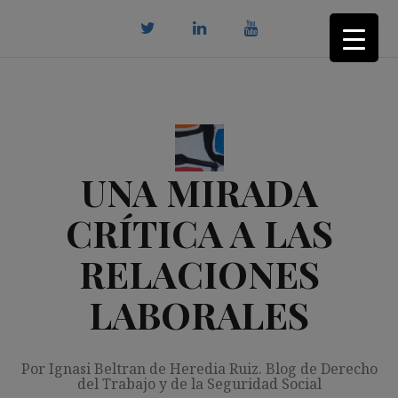
Saltar
al
contenido
twitter
Linkedin
youtube
UNA MIRADA
CRÍTICA A LAS
RELACIONES
LABORALES
Por Ignasi Beltran de Heredia Ruiz. Blog de Derecho
del Trabajo y de la Seguridad Social