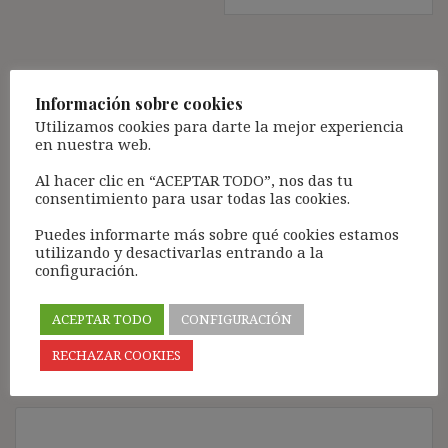
Deja una respuesta
Información sobre cookies
Tu dirección de correo electrónico no será publicada.
Los
Utilizamos cookies para darte la mejor experiencia
campos obligatorios están marcados con
*
en nuestra web.
Comentario
*
Al hacer clic en “ACEPTAR TODO”, nos das tu
consentimiento para usar todas las cookies.
Puedes informarte más sobre qué cookies estamos
utilizando y desactivarlas entrando a la
configuración.
ACEPTAR TODO
CONFIGURACIÓN
RECHAZAR COOKIES
Nombre
*