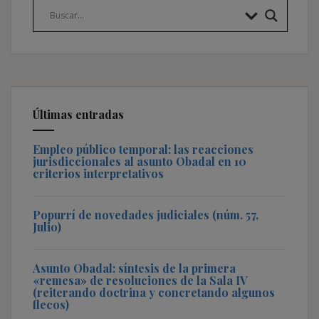
Últimas entradas
Empleo público temporal: las reacciones
jurisdiccionales al asunto Obadal en 10
criterios interpretativos
Popurrí de novedades judiciales (núm. 57,
Julio)
Asunto Obadal: síntesis de la primera
«remesa» de resoluciones de la Sala IV
(reiterando doctrina y concretando algunos
flecos)