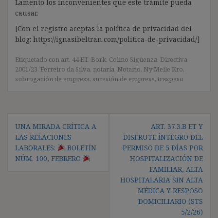
Lamento los inconvenientes que este trámite pueda
causar.
[Con el registro aceptas la política de privacidad del
blog: https://ignasibeltran.com/politica-de-privacidad/]
Etiquetado con
art. 44 ET
,
Bork
,
Colino Sigüenza
,
Directiva
2001/23
,
Ferreiro da Silva
,
notaría
,
Notario
,
Ny Melle Kro
,
subrogación de empresa
,
sucesión de empresa
,
traspaso
Navegación
UNA MIRADA CRÍTICA A
ART. 37.3.B ET Y
de
LAS RELACIONES
DISFRUTE ÍNTEGRO DEL
entradas
LABORALES:
BOLETÍN
PERMISO DE 5 DÍAS POR
NÚM. 100, FEBRERO
HOSPITALIZACIÓN DE
FAMILIAR, ALTA
HOSPITALARIA SIN ALTA
MÉDICA Y RESPOSO
DOMICILIARIO (STS
5/2/26)