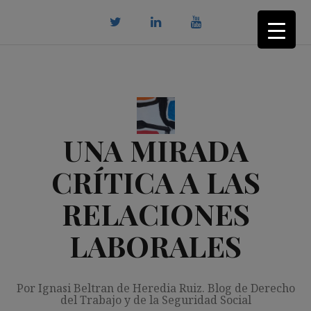
Saltar
al
contenido
twitter
Linkedin
youtube
UNA MIRADA
CRÍTICA A LAS
RELACIONES
LABORALES
Por Ignasi Beltran de Heredia Ruiz. Blog de Derecho
del Trabajo y de la Seguridad Social