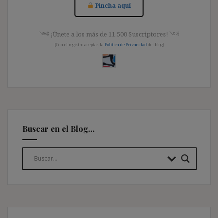
Pincha aquí
༺ ¡Únete a los más de 11.500 Suscriptores! ༺
[Con el registro aceptas la
Política de Privacidad
del blog]
Buscar en el Blog…