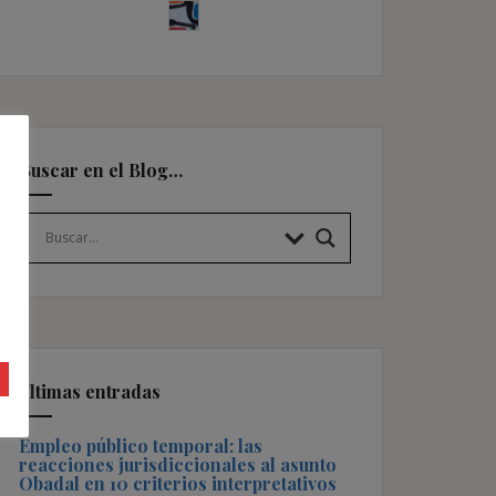
Buscar en el Blog…
Últimas entradas
Empleo público temporal: las
reacciones jurisdiccionales al asunto
Obadal en 10 criterios interpretativos