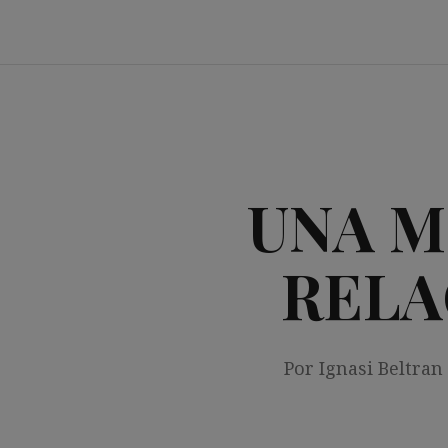
Saltar
al
contenido
UNA M
RELA
Por Ignasi Beltran