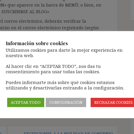
ÓN» que aparece en la barra de MENÚ; o bien, en
RA SUSCRIBIRSE AL BLOG».
l correo electrónico, deberán verificar la
irán en el correo electrónico registrado (según
ar la bandeja de «Spam»).
Información sobre cookies
Utilizamos cookies para darte la mejor experiencia en
te pueda causar.
nuestra web.
cidad del blog: https://ignasibeltran.com/politica-
Al hacer clic en “ACEPTAR TODO”, nos das tu
consentimiento para usar todas las cookies.
2 ET
,
Centro Especial de Empleo
,
cesión ilegal
,
Puedes informarte más sobre qué cookies estamos
utilizando y desactivarlas entrando a la configuración.
2008/104
,
ETT
,
multiservicio
,
principio de
ACEPTAR TODO
CONFIGURACIÓN
RECHAZAR COOKIES
O
EXCEPCIONES A LA NULIDAD DE CONVENIO