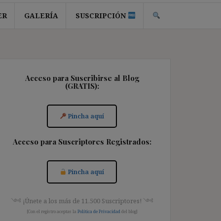
ER
GALERÍA
SUSCRIPCIÓN
Acceso para Suscribirse al Blog
(GRATIS):
Pincha aquí
Acceso para Suscriptores Registrados:
Pincha aquí
༺ ¡Únete a los más de 11.500 Suscriptores! ༺
[Con el registro aceptas la
Política de Privacidad
del blog]