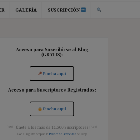
ER
GALERÍA
SUSCRIPCIÓN
Acceso para Suscribirse al Blog
(GRATIS):
Pincha aquí
Acceso para Suscriptores Registrados:
Pincha aquí
༺ ¡Únete a los más de 11.500 Suscriptores! ༺
[Con el registro aceptas la
Política de Privacidad
del blog]