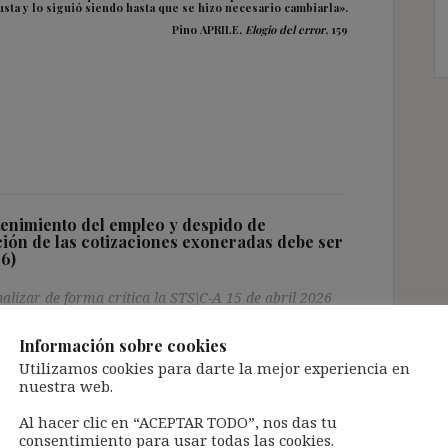
usta y lo siguió siendo hasta que se hizo necesario cambiarla».
Pino APRILE,
Elogio del error
, 159
enimiento del empleo y despido de
ción de las cotizaciones exoneradas debe ser
26)
nalizar de forma crítica la STS\C-A 15 de abril 2026
ado que, en el marco de la pandemia de la COVID-19 y
el empleo, en caso de despido de los trabajadores
Información sobre cookies
ión de las cotizaciones exoneradas efectivamente
Utilizamos cookies para darte la mejor experiencia en
nuestra web.
Al hacer clic en “ACEPTAR TODO”, nos das tu
consentimiento para usar todas las cookies.