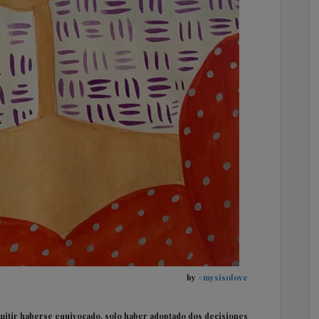
by
#mysisolove
dmitir haberse equivocado, solo haber adoptado dos decisiones