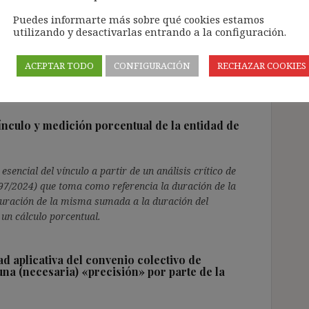
remo al asunto Obadal (STS 11/5/26): un
Puedes informarte más sobre qué cookies estamos
utilizando y desactivarlas entrando a la configuración.
tencia del TS que aborda la reinterpretación de la
ACEPTAR TODO
CONFIGURACIÓN
RECHAZAR COOKIES
e para adaptarla a las exigencias del asunto Obadal.
vínculo y medición porcentual de la entidad de
esencial del vínculo a partir de un análisis crítico de
97/2024) que toma como referencia la duración de la
uración de la misma sumada a la duración del
 un cálculo porcentual.
d aplicativa del convenio colectivo de
una (necesaria) «precisión» por parte de la