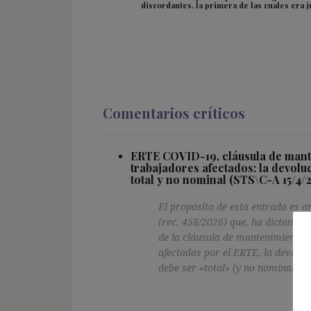
discordantes, la primera de las cuales era j
Comentarios críticos
ERTE COVID-19, cláusula de mant
trabajadores afectados: la devolu
total y no nominal (STS\C-A 15/4/
El propósito de esta entrada es a
(rec. 458/2026) que, ha dictamin
de la cláusula de mantenimiento d
afectados por el ERTE, la devoluc
debe ser «total» (y no nominal).