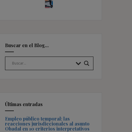
Buscar en el Blog…
Últimas entradas
Empleo público temporal: las
reacciones jurisdiccionales al asunto
Obadal en 10 criterios interpretativos