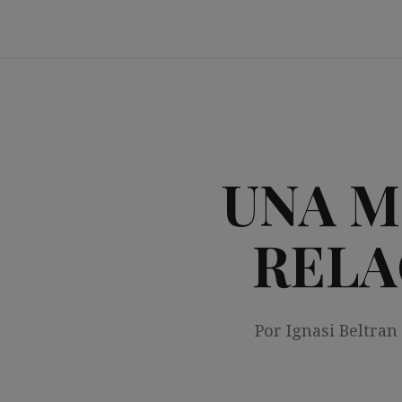
Saltar
al
contenido
UNA M
RELA
Por Ignasi Beltran