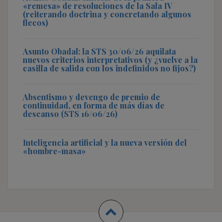
«remesa» de resoluciones de la Sala IV
(reiterando doctrina y concretando algunos
flecos)
Asunto Obadal: la STS 30/06/26 aquilata
nuevos criterios interpretativos (y ¿vuelve a la
casilla de salida con los indefinidos no fijos?)
Absentismo y devengo de premio de
continuidad, en forma de más días de
descanso (STS 16/06/26)
Inteligencia artificial y la nueva versión del
«hombre-masa»