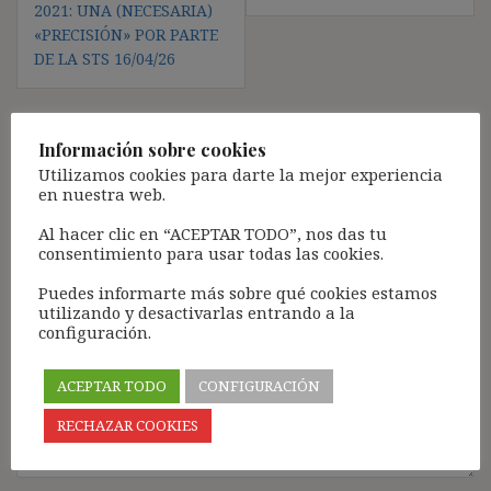
2021: UNA (NECESARIA)
«PRECISIÓN» POR PARTE
DE LA STS 16/04/26
Información sobre cookies
Deja una respuesta
Utilizamos cookies para darte la mejor experiencia
en nuestra web.
Tu dirección de correo electrónico no será publicada.
Los
campos obligatorios están marcados con
*
Al hacer clic en “ACEPTAR TODO”, nos das tu
consentimiento para usar todas las cookies.
Comentario
*
Puedes informarte más sobre qué cookies estamos
utilizando y desactivarlas entrando a la
configuración.
ACEPTAR TODO
CONFIGURACIÓN
RECHAZAR COOKIES