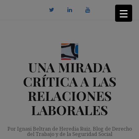
Saltar
al
contenido
twitter
Linkedin
youtube
UNA MIRADA
CRÍTICA A LAS
RELACIONES
LABORALES
Por Ignasi Beltran de Heredia Ruiz. Blog de Derecho
del Trabajo y de la Seguridad Social