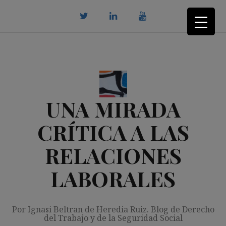
Saltar
al
contenido
twitter
Linkedin
youtube
UNA MIRADA
CRÍTICA A LAS
RELACIONES
LABORALES
Por Ignasi Beltran de Heredia Ruiz. Blog de Derecho
del Trabajo y de la Seguridad Social