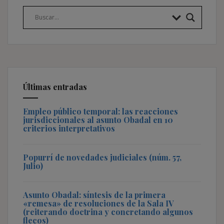
Últimas entradas
Empleo público temporal: las reacciones
jurisdiccionales al asunto Obadal en 10
criterios interpretativos
Popurrí de novedades judiciales (núm. 57,
Julio)
Asunto Obadal: síntesis de la primera
«remesa» de resoluciones de la Sala IV
(reiterando doctrina y concretando algunos
flecos)