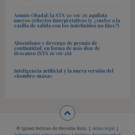
Asunto Obadal: la STS 30/06/26 aquilata
nuevos criterios interpretativos (y ¿vuelve a la
casilla de salida con los indefinidos no fijos?)
Absentismo y devengo de premio de
continuidad, en forma de más días de
descanso (STS 16/06/26)
Inteligencia artificial y la nueva versión del
«hombre-masa»
© Ignasi Beltran de Heredia Ruiz. |
Aviso legal
|
Información sobre cookies
|
Política de privacidad