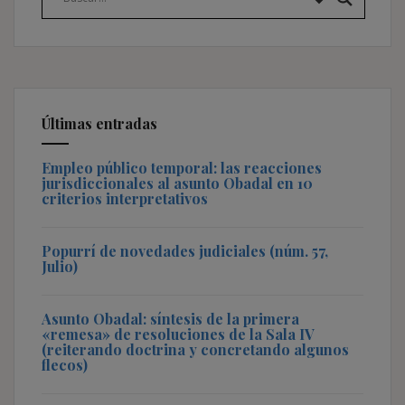
Últimas entradas
Empleo público temporal: las reacciones
jurisdiccionales al asunto Obadal en 10
criterios interpretativos
Popurrí de novedades judiciales (núm. 57,
Julio)
Asunto Obadal: síntesis de la primera
«remesa» de resoluciones de la Sala IV
(reiterando doctrina y concretando algunos
flecos)