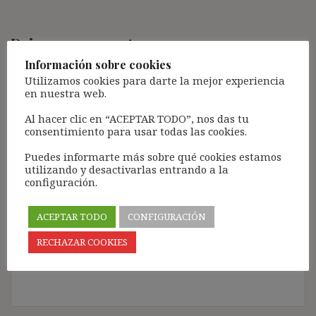
Deja una respuesta
Información sobre cookies
Tu dirección de correo electrónico no será publicada.
Los
Utilizamos cookies para darte la mejor experiencia
campos obligatorios están marcados con
*
en nuestra web.
Comentario
*
Al hacer clic en “ACEPTAR TODO”, nos das tu
consentimiento para usar todas las cookies.
Puedes informarte más sobre qué cookies estamos
utilizando y desactivarlas entrando a la
configuración.
ACEPTAR TODO
CONFIGURACIÓN
RECHAZAR COOKIES
Nombre
*