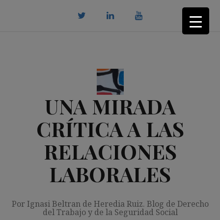
Saltar
al
contenido
twitter
Linkedin
youtube
UNA MIRADA
CRÍTICA A LAS
RELACIONES
LABORALES
Por Ignasi Beltran de Heredia Ruiz. Blog de Derecho
del Trabajo y de la Seguridad Social