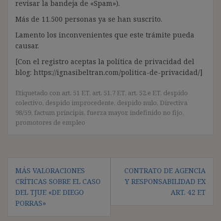
revisar la bandeja de «Spam»).
Más de 11.500 personas ya se han suscrito.
Lamento los inconvenientes que este trámite pueda
causar.
[Con el registro aceptas la política de privacidad del
blog: https://ignasibeltran.com/politica-de-privacidad/]
Etiquetado con
art. 51 ET
,
art. 51.7 ET
,
art. 52.e ET
,
despido
colectivo
,
despido improcedente
,
despido nulo
,
Directiva
98/59
,
factum principis
,
fuerza mayor
,
indefinido no fijo
,
promotores de empleo
Navegación
MÁS VALORACIONES
CONTRATO DE AGENCIA
de
CRÍTICAS SOBRE EL CASO
Y RESPONSABILIDAD EX
entradas
DEL TJUE «DE DIEGO
ART. 42 ET
PORRAS»