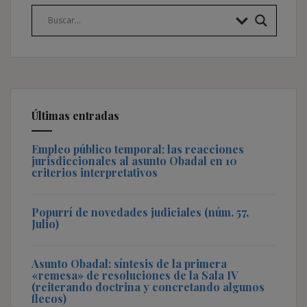
Últimas entradas
Empleo público temporal: las reacciones
jurisdiccionales al asunto Obadal en 10
criterios interpretativos
Popurrí de novedades judiciales (núm. 57,
Julio)
Asunto Obadal: síntesis de la primera
«remesa» de resoluciones de la Sala IV
(reiterando doctrina y concretando algunos
flecos)