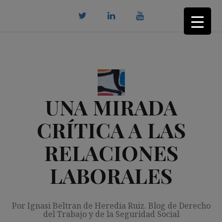
Saltar
al
contenido
twitter
Linkedin
youtube
UNA MIRADA
CRÍTICA A LAS
RELACIONES
LABORALES
Por Ignasi Beltran de Heredia Ruiz. Blog de Derecho
del Trabajo y de la Seguridad Social