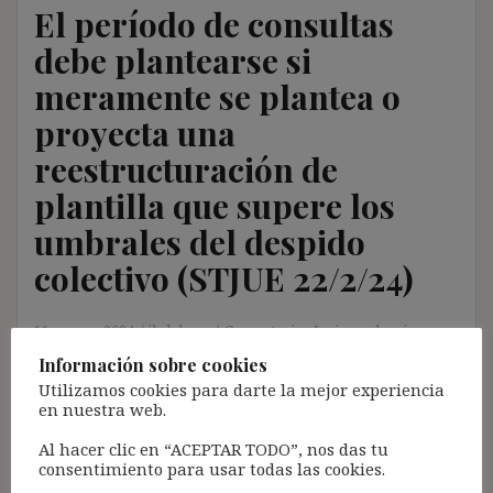
El período de consultas
debe plantearse si
meramente se plantea o
proyecta una
reestructuración de
plantilla que supere los
umbrales del despido
colectivo (STJUE 22/2/24)
11 marzo, 2024
ibdehere
Comentarios Jurisprudencia
Información sobre cookies
Nota:
Utilizamos cookies para darte la mejor experiencia
El propósito de este blog es compartir contenido de
en nuestra web.
forma totalmente GRATUITA.
Al hacer clic en “ACEPTAR TODO”, nos das tu
La proliferación de empresas que utilizan la
consentimiento para usar todas las cookies.
Inteligencia Artificial Generativa (IAG) con ánimo de