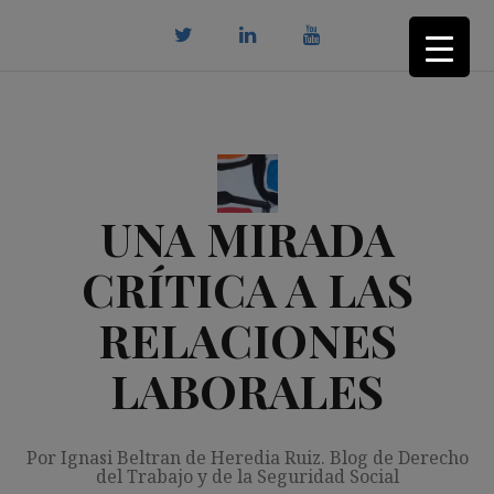
Saltar
al
contenido
twitter
Linkedin
youtube
UNA MIRADA
CRÍTICA A LAS
RELACIONES
LABORALES
Por Ignasi Beltran de Heredia Ruiz. Blog de Derecho
del Trabajo y de la Seguridad Social