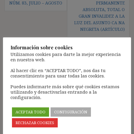
NÚM. 83, JULIO – AGOSTO
PERMANENTE
ABSOLUTA, TOTAL O
GRAN INVALIDEZ A LA
LUZ DEL ASUNTO CA NA
NEGRETA (ARTÍCULO)
Información sobre cookies
Utilizamos cookies para darte la mejor experiencia
Deja una respuesta
en nuestra web.
Tu dirección de correo electrónico no será publicada.
Los
Al hacer clic en “ACEPTAR TODO”, nos das tu
campos obligatorios están marcados con
*
consentimiento para usar todas las cookies.
Comentario
*
Puedes informarte más sobre qué cookies estamos
utilizando y desactivarlas entrando a la
configuración.
ACEPTAR TODO
CONFIGURACIÓN
RECHAZAR COOKIES