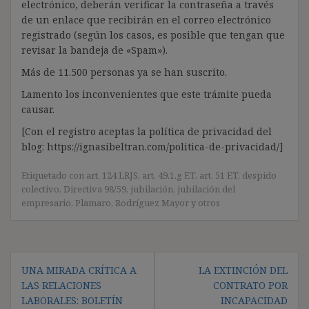
electrónico, deberán verificar la contraseña a través
de un enlace que recibirán en el correo electrónico
registrado (según los casos, es posible que tengan que
revisar la bandeja de «Spam»).
Más de 11.500 personas ya se han suscrito.
Lamento los inconvenientes que este trámite pueda
causar.
[Con el registro aceptas la política de privacidad del
blog: https://ignasibeltran.com/politica-de-privacidad/]
Etiquetado con
art. 124 LRJS
,
art. 49.1.g ET
,
art. 51 ET
,
despido
colectivo
,
Directiva 98/59
,
jubilación
,
jubilación del
empresario
,
Plamaro
,
Rodríguez Mayor y otros
Navegación
UNA MIRADA CRÍTICA A
LA EXTINCIÓN DEL
de
LAS RELACIONES
CONTRATO POR
entradas
LABORALES: BOLETÍN
INCAPACIDAD