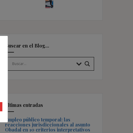
Buscar en el Blog…
Últimas entradas
Empleo público temporal: las
reacciones jurisdiccionales al asunto
Obadal en 10 criterios interpretativos