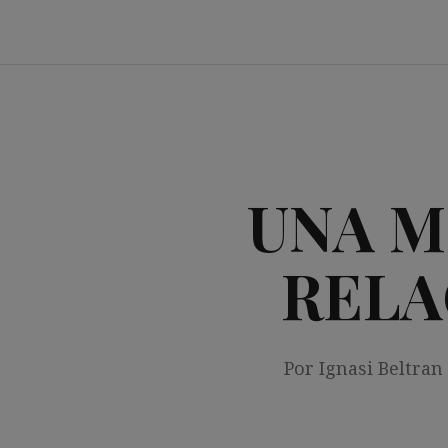
Saltar
al
contenido
UNA M
RELA
Por Ignasi Beltran