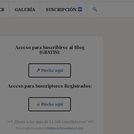
ER
GALERÍA
SUSCRIPCIÓN
Acceso para Suscribirse al Blog
(GRATIS):
Pincha aquí
Acceso para Suscriptores Registrados:
Pincha aquí
༺ ¡Únete a los más de 11.500 Suscriptores! ༺
[Con el registro aceptas la
Política de Privacidad
del blog]