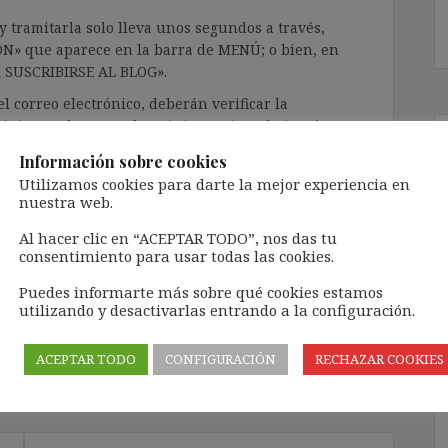
 tramitarla solo lleva unos segundos a través,
ÓN» que aparece en la barra de MENÚ; o bien, en
RA SUSCRIBIRSE AL BLOG».
l correo electrónico, deberán verificar la
irán en el correo electrónico registrado (según
ar la bandeja de «Spam»).
Información sobre cookies
Utilizamos cookies para darte la mejor experiencia en
nuestra web.
te pueda causar.
Al hacer clic en “ACEPTAR TODO”, nos das tu
cidad del blog: https://ignasibeltran.com/politica-
consentimiento para usar todas las cookies.
Puedes informarte más sobre qué cookies estamos
to temporal
,
contrato único
,
de Diego Porras 1
,
utilizando y desactivarlas entrando a la configuración.
ACEPTAR TODO
CONFIGURACIÓN
RECHAZAR COOKIES